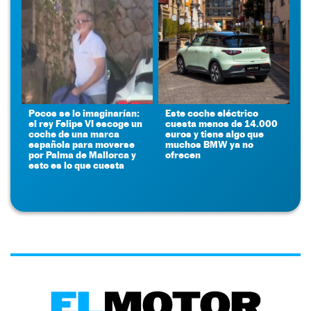
Pocos se lo imaginarían:
Este coche eléctrico
el rey Felipe VI escoge un
cuesta menos de 14.000
coche de una marca
euros y tiene algo que
española para moverse
muchos BMW ya no
por Palma de Mallorca y
ofrecen
esto es lo que cuesta