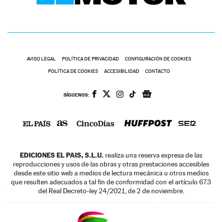
AVISO LEGAL
POLÍTICA DE PRIVACIDAD
CONFIGURACIÓN DE COOKIES
POLÍTICA DE COOKIES
ACCESIBILIDAD
CONTACTO
SÍGUENOS:
EDICIONES EL PAIS, S.L.U.
realiza una reserva expresa de las
reproducciones y usos de las obras y otras prestaciones accesibles
desde este sitio web a medios de lectura mecánica u otros medios
que resulten adecuados a tal fin de conformidad con el artículo 67.3
del Real Decreto-ley 24/2021, de 2 de noviembre.