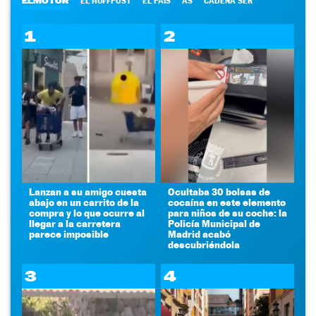
ELMOTOR
EL HUFFPOST
EL PAÍS
AS
CADENA SER
1
2
Lanzan a su amigo cuesta
Ocultaba 30 bolsas de
abajo en un carrito de la
cocaína en este elemento
compra y lo que ocurre al
para niños de su coche: la
llegar a la carretera
Policía Municipal de
parece imposible
Madrid acabó
descubriéndola
3
4