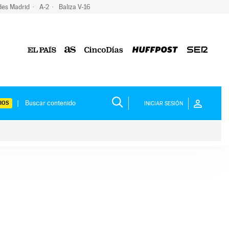
des Madrid
A-2
Baliza V-16
IOS
INICIAR SESIÓN