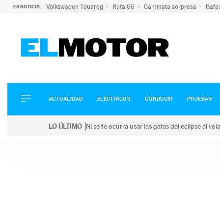
Volkswagen Touareg
Ruta 66
Caminata sorpresa
Gafa
ES NOTICIA:
ACTUALIDAD
ELÉCTRICOS
CONDUCIR
ACTUALIDAD
ELÉCTRICOS
CONDUCIR
PRUEBAS
PRUEBAS
Saltar
VIRALES
LO ÚLTIMO
Ni se te ocurra usar las gafas del eclipse al v
al
PODCAST
LO ÚLTIMO
Ni se te ocurra usar las gafas del eclipse al volant
contenido
MOTOS
TECNOLOGÍA
SUPERCOCHES
MOTORTV
PREMIOS
SERVICIOS