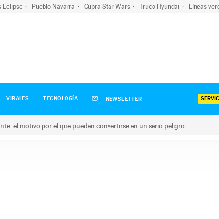
s Eclipse
Pueblo Navarra
Cupra Star Wars
Truco Hyundai
Líneas ver
SERVIC
VIRALES
TECNOLOGÍA
NEWSLETTER
olante: el motivo por el que pueden convertirse en un serio peligro
e: el motivo por el que pueden convertirse en un serio peligro