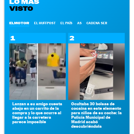
LO MÁS
VISTO
ELMOTOR
EL HUFFPOST
EL PAÍS
AS
CADENA SER
1
2
Lanzan a su amigo cuesta
Ocultaba 30 bolsas de
abajo en un carrito de la
cocaína en este elemento
compra y lo que ocurre al
para niños de su coche: la
llegar a la carretera
Policía Municipal de
parece imposible
Madrid acabó
descubriéndola