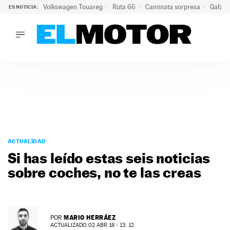
Volkswagen Touareg
Ruta 66
Caminata sorpresa
Gafas 
ES NOTICIA:
LO ÚLTIMO
Ni se te ocurra usar las gafas del eclipse al volante: el moti
LO ÚLTIMO
Ni se te ocurra usar las gafas del eclipse al volante: el motiv
ACTUALIDAD
ELÉCTRICOS
CONDUCIR
PRUEBAS
Saltar
VIRALES
al
ACTUALIDAD
PODCAST
contenido
Si has leído estas seis noticias
MOTOS
sobre coches, no te las creas
TECNOLOGÍA
SUPERCOCHES
MOTORTV
PREMIOS
MARIO HERRÁEZ
POR
SERVICIOS
ACTUALIZADO 02 ABR 18 - 13: 12