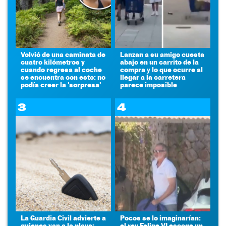
Volvió de una caminata de
Lanzan a su amigo cuesta
cuatro kilómetros y
abajo en un carrito de la
cuando regresa al coche
compra y lo que ocurre al
se encuentra con esto: no
llegar a la carretera
podía creer la 'sorpresa'
parece imposible
3
4
La Guardia Civil advierte a
Pocos se lo imaginarían:
quienes van a la playa:
el rey Felipe VI escoge un