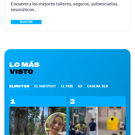
Encuentra los mejores talleres, seguros, autoescuelas,
neumáticos…
BUSCAR
LO MÁS
VISTO
ELMOTOR
EL HUFFPOST
EL PAÍS
AS
CADENA SER
1
2