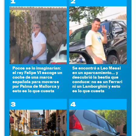
1
2
Pocos se lo imaginarían:
Se encontró a Leo Messi
el rey Felipe VI escoge un
en un aparcamiento... y
coche de una marca
descubrió la bestia que
española para moverse
conduce: no es un Ferrari
por Palma de Mallorca y
ni un Lamborghini y esto
esto es lo que cuesta
es lo que cuesta
3
4