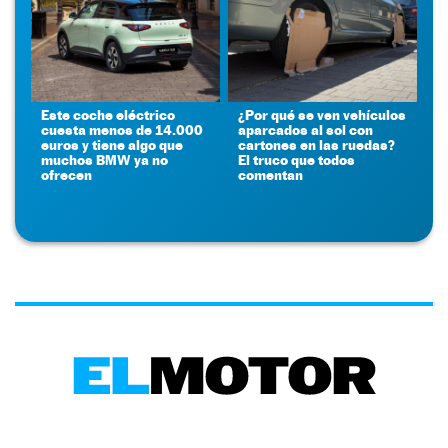
Este coche eléctrico
¿Por qué se ven vehículos
cuesta menos de 14.000
aparcados al sol con
euros y tiene algo que
cartones en las ruedas?
muchos BMW ya no
El truco que todos
ofrecen
comentan