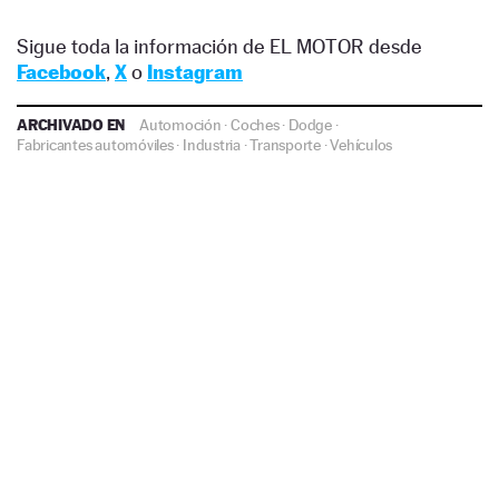
Sigue toda la información de EL MOTOR desde
Facebook
,
X
o
Instagram
ARCHIVADO EN
Automoción
·
Coches
·
Dodge
·
Fabricantes automóviles
·
Industria
·
Transporte
·
Vehículos