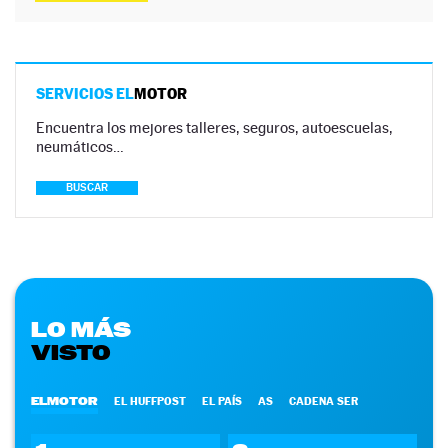
SERVICIOS EL
MOTOR
Encuentra los mejores talleres, seguros, autoescuelas,
neumáticos…
BUSCAR
LO MÁS
VISTO
ELMOTOR
EL HUFFPOST
EL PAÍS
AS
CADENA SER