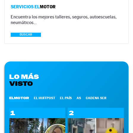
SERVICIOS EL
MOTOR
Encuentra los mejores talleres, seguros, autoescuelas,
neumáticos…
BUSCAR
LO MÁS
VISTO
ELMOTOR
EL HUFFPOST
EL PAÍS
AS
CADENA SER
1
2