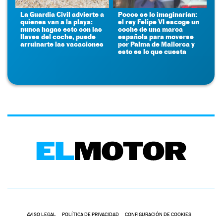
La Guardia Civil advierte a
Pocos se lo imaginarían:
quienes van a la playa:
el rey Felipe VI escoge un
nunca hagas esto con las
coche de una marca
llaves del coche, puede
española para moverse
arruinarte las vacaciones
por Palma de Mallorca y
esto es lo que cuesta
AVISO LEGAL
POLÍTICA DE PRIVACIDAD
CONFIGURACIÓN DE COOKIES