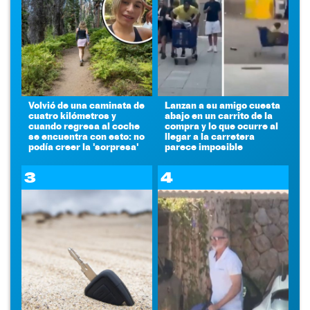
Volvió de una caminata de
Lanzan a su amigo cuesta
cuatro kilómetros y
abajo en un carrito de la
cuando regresa al coche
compra y lo que ocurre al
se encuentra con esto: no
llegar a la carretera
podía creer la 'sorpresa'
parece imposible
3
4