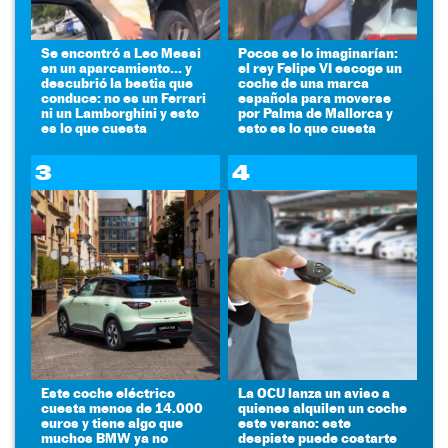
Se encontró a Leo Messi
Pocos se lo imaginarían:
en un aparcamiento... y
el rey Felipe VI escoge un
descubrió la bestia que
coche de una marca
conduce: no es un Ferrari
española para moverse
ni un Lamborghini y esto
por Palma de Mallorca y
es lo que cuesta
esto es lo que cuesta
3
4
Este coche eléctrico
La OCU lanza un aviso a
cuesta menos de 14.000
quienes alquilen un coche
euros y tiene algo que
este verano: este
muchos BMW ya no
despiste puede costarte