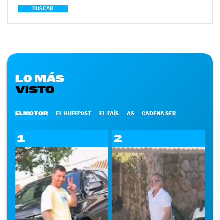
BUSCAR
LO MÁS
VISTO
ELMOTOR
EL HUFFPOST
EL PAÍS
AS
CADENA SER
1
2