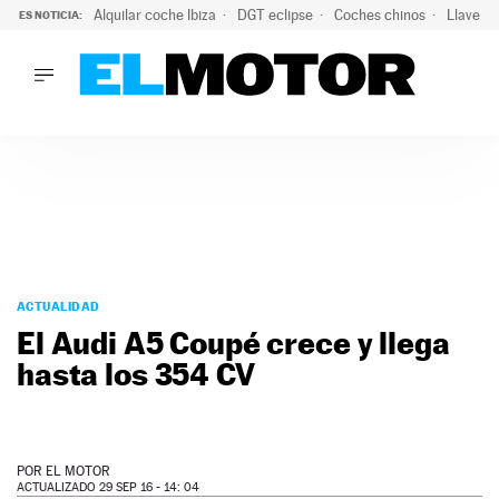
Alquilar coche Ibiza
DGT eclipse
Coches chinos
Llaves 
ES NOTICIA:
LO ÚLTIMO
El probable colapso tras el eclipse: la DGT prevé un millón 
LO ÚLTIMO
El probable colapso tras el eclipse: la DGT prevé un millón 
ACTUALIDAD
ELÉCTRICOS
CONDUCIR
PRUEBAS
Saltar
VIRALES
al
ACTUALIDAD
PODCAST
contenido
El Audi A5 Coupé crece y llega
MOTOS
hasta los 354 CV
TECNOLOGÍA
SUPERCOCHES
MOTORTV
PREMIOS
POR
EL MOTOR
SERVICIOS
ACTUALIZADO 29 SEP 16 - 14: 04