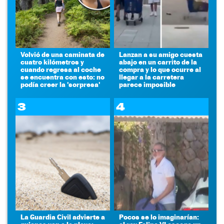
Volvió de una caminata de
Lanzan a su amigo cuesta
cuatro kilómetros y
abajo en un carrito de la
cuando regresa al coche
compra y lo que ocurre al
se encuentra con esto: no
llegar a la carretera
podía creer la 'sorpresa'
parece imposible
3
4
La Guardia Civil advierte a
Pocos se lo imaginarían: