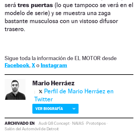
será
tres puertas
(lo que tampoco se verá en el
modelo de serie) y se muestra una zaga
bastante musculosa con un vistoso difusor
trasero.
Sigue toda la información de EL MOTOR desde
Facebook
,
X
o
Instagram
Mario Herráez
Perfil de Mario Herráez en
Twitter
VER BIOGRAFÍA
ARCHIVADO EN
Audi Q8 Concept
·
NAIAS
·
Prototipos
·
Salón del Automóvil de Detroit