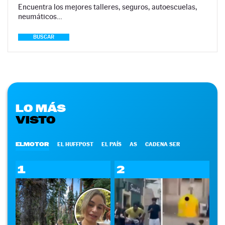
Encuentra los mejores talleres, seguros, autoescuelas,
neumáticos…
BUSCAR
LO MÁS
VISTO
ELMOTOR
EL HUFFPOST
EL PAÍS
AS
CADENA SER
1
2