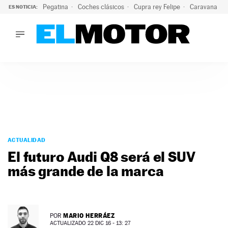
Pegatina
Coches clásicos
Cupra rey Felipe
Caravana lig
ES NOTICIA:
LO ÚLTIMO
¿Conocías esta pegatina de moda?: puede salvar tu coche d
LO ÚLTIMO
¿Conocías esta pegatina de moda?: puede salvar tu coche de
ACTUALIDAD
ELÉCTRICOS
CONDUCIR
PRUEBAS
Saltar
VIRALES
al
ACTUALIDAD
PODCAST
contenido
El futuro Audi Q8 será el SUV
MOTOS
más grande de la marca
TECNOLOGÍA
SUPERCOCHES
MOTORTV
PREMIOS
MARIO HERRÁEZ
POR
SERVICIOS
ACTUALIZADO 22 DIC 16 - 13: 27