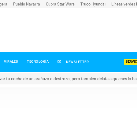
igera
Pueblo Navarra
Cupra Star Wars
Truco Hyundai
Líneas verdes
SERVIC
VIRALES
TECNOLOGÍA
NEWSLETTER
ar tu coche de un arañazo o destrozo, pero también delata a quienes lo h
 coche de un arañazo o destrozo, pero también delata a quienes 