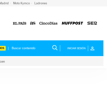
 Madrid
Moto Kymco
Ladrones
IOS
INICIAR SESIÓN
acen
lo hacen