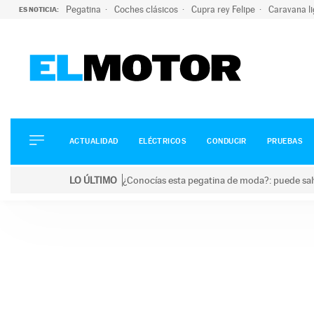
Pegatina
Coches clásicos
Cupra rey Felipe
Caravana l
ES NOTICIA:
ACTUALIDAD
ELÉCTRICOS
CONDUCIR
ACTUALIDAD
ELÉCTRICOS
CONDUCIR
PRUEBAS
PRUEBAS
Saltar
VIRALES
LO ÚLTIMO
¿Conocías esta pegatina de moda?: puede salv
al
PODCAST
LO ÚLTIMO
¿Conocías esta pegatina de moda?: puede salvar tu
contenido
MOTOS
TECNOLOGÍA
SUPERCOCHES
MOTORTV
PREMIOS
SERVICIOS