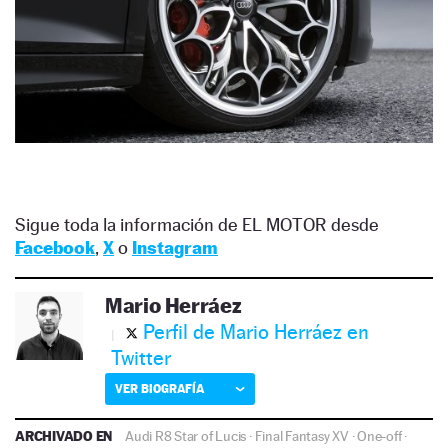
Sigue toda la información de EL MOTOR desde
Facebook
,
X
o
Instagram
Mario Herráez
Perfil de Mario Herráez en
Twitter
VER BIOGRAFÍA
ARCHIVADO EN
Audi R8 Star of Lucis
·
Final Fantasy XV
·
One-off
·