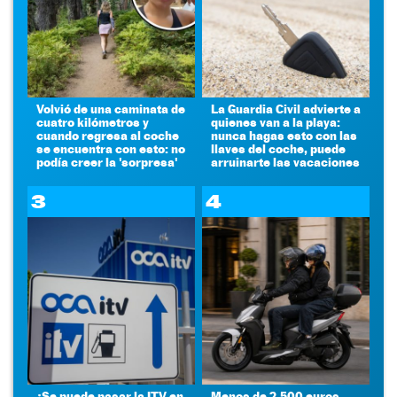
Volvió de una caminata de
La Guardia Civil advierte a
cuatro kilómetros y
quienes van a la playa:
cuando regresa al coche
nunca hagas esto con las
se encuentra con esto: no
llaves del coche, puede
podía creer la 'sorpresa'
arruinarte las vacaciones
3
4
¿Se puede pasar la ITV en
Menos de 2.500 euros,