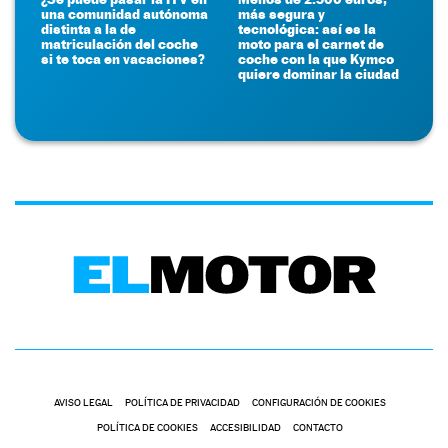
una comunidad autónoma
más segura y
distinta a la de
tecnológica: así es la
matriculación del coche
moto para el carnet de
si te toca en vacaciones?
coche con la que Kymco
quiere dominar la ciudad
AVISO LEGAL
POLÍTICA DE PRIVACIDAD
CONFIGURACIÓN DE COOKIES
POLÍTICA DE COOKIES
ACCESIBILIDAD
CONTACTO