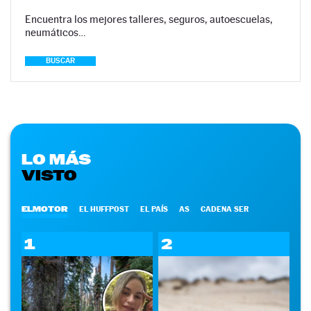
Encuentra los mejores talleres, seguros, autoescuelas,
neumáticos…
BUSCAR
LO MÁS
VISTO
ELMOTOR
EL HUFFPOST
EL PAÍS
AS
CADENA SER
1
2