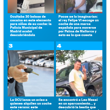
Ocultaba 30 bolsas de
Pocos se lo imaginarían:
cocaína en este elemento
el rey Felipe VI escoge un
para niños de su coche: la
coche de una marca
Policía Municipal de
española para moverse
Madrid acabó
por Palma de Mallorca y
descubriéndola
esto es lo que cuesta
3
4
La OCU lanza un aviso a
Se encontró a Leo Messi
quienes alquilen un coche
en un aparcamiento... y
este verano: este
descubrió la bestia que