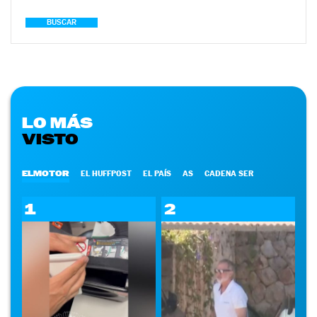
BUSCAR
LO MÁS
VISTO
ELMOTOR
EL HUFFPOST
EL PAÍS
AS
CADENA SER
1
2