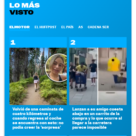
LO MÁS
VISTO
ELMOTOR
EL HUFFPOST
EL PAÍS
AS
CADENA SER
1
2
Volvió de una caminata de
Lanzan a su amigo cuesta
cuatro kilómetros y
abajo en un carrito de la
cuando regresa al coche
compra y lo que ocurre al
se encuentra con esto: no
llegar a la carretera
podía creer la 'sorpresa'
parece imposible