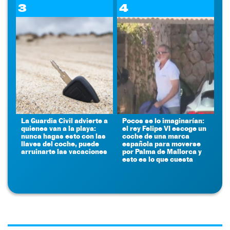
3
4
La Guardia Civil advierte a
Pocos se lo imaginarían:
quienes van a la playa:
el rey Felipe VI escoge un
nunca hagas esto con las
coche de una marca
llaves del coche, puede
española para moverse
arruinarte las vacaciones
por Palma de Mallorca y
esto es lo que cuesta