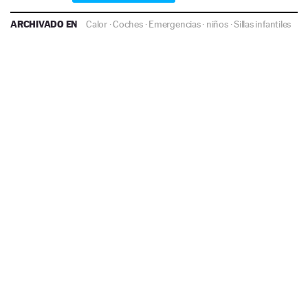
ARCHIVADO EN
Calor
·
Coches
·
Emergencias
·
niños
·
Sillas infantiles