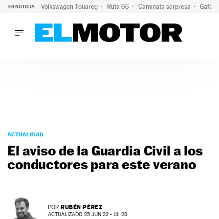
Volkswagen Touareg
Ruta 66
Caminata sorpresa
Gafas 
ES NOTICIA:
LO ÚLTIMO
Ni se te ocurra usar las gafas del eclipse al volante: el moti
LO ÚLTIMO
Ni se te ocurra usar las gafas del eclipse al volante: el motiv
ACTUALIDAD
ELÉCTRICOS
CONDUCIR
PRUEBAS
Saltar
VIRALES
al
ACTUALIDAD
PODCAST
contenido
El aviso de la Guardia Civil a los
MOTOS
conductores para este verano
TECNOLOGÍA
SUPERCOCHES
MOTORTV
PREMIOS
RUBÉN PÉREZ
POR
SERVICIOS
ACTUALIZADO 25 JUN 22 - 11: 28