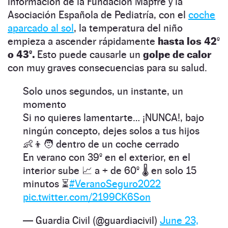
información de la Fundación Mapfre y la
Asociación Española de Pediatría, con el
coche
aparcado al sol
, la temperatura del niño
empieza a ascender rápidamente
hasta los 42
º
o 43º.
Esto puede causarle un
golpe de calor
con muy graves consecuencias para su salud.
Solo unos segundos, un instante, un
momento
Si no quieres lamentarte… ¡NUNCA!, bajo
ningún concepto, dejes solos a tus hijos
👶👦🧑 dentro de un coche cerrado
En verano con 39º en el exterior, en el
interior sube 📈 a + de 60º 🌡 en solo 15
minutos ⏳
#VeranoSeguro2022
pic.twitter.com/2199CK6Son
— Guardia Civil (@guardiacivil)
June 23,