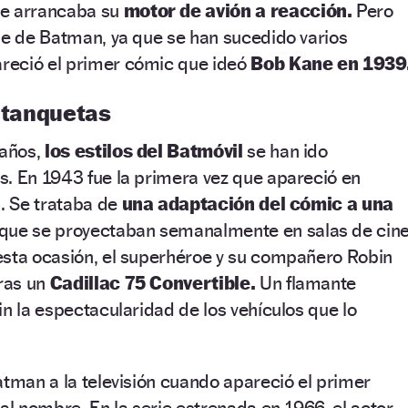
ue arrancaba su
motor de avión a reacción.
Pero
he de Batman, ya que se han sucedido varios
reció el primer cómic que ideó
Bob Kane en 1939
s tanquetas
 años,
los estilos del Batmóvil
se han ido
s. En 1943 fue la primera vez que apareció en
a. Se trataba de
una adaptación del cómic a una
que se proyectaban semanalmente en salas de cin
esta ocasión, el superhéroe y su compañero Robin
uras un
Cadillac 75 Convertible.
Un flamante
in la espectacularidad de los vehículos que lo
atman a la televisión cuando apareció el primer
tal nombre. En la serie estrenada en 1966, el actor