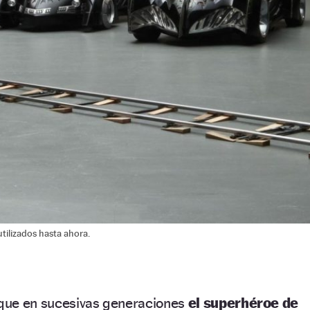
tilizados hasta ahora.
que en sucesivas generaciones
el superhéroe de