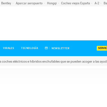
Bentley
Aparcar aeropuerto
Hongqi
Coches viejos España
A-2
Ba
SERVIC
VIRALES
TECNOLOGÍA
NEWSLETTER
s coches eléctricos e híbridos enchufables que se pueden acoger a las ayu
hes eléctricos e híbridos enchufables que se pueden acoger a la