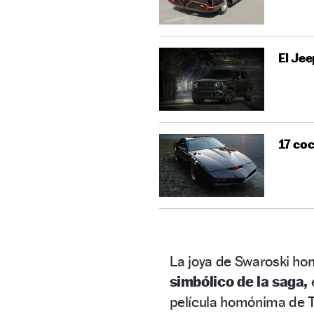
El Jee
17 coc
La joya de Swaroski ho
simbólico de la saga,
película homónima de Ti