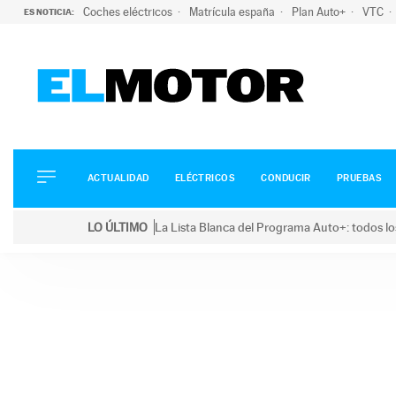
Coches eléctricos
Matrícula españa
Plan Auto+
VTC
ES NOTICIA:
ACTUALIDAD
ELÉCTRICOS
CONDUCIR
ACTUALIDAD
ELÉCTRICOS
CONDUCIR
PRUEBAS
PRUEBAS
Saltar
VIRALES
LO ÚLTIMO
La Lista Blanca del Programa Auto+: todos lo
al
PODCAST
LO ÚLTIMO
La Lista Blanca del Programa Auto+: todos los coc
contenido
MOTOS
TECNOLOGÍA
SUPERCOCHES
MOTORTV
PREMIOS
SERVICIOS