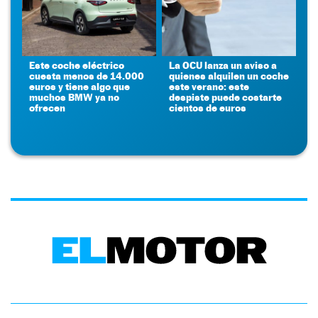
Este coche eléctrico
La OCU lanza un aviso a
cuesta menos de 14.000
quienes alquilen un coche
euros y tiene algo que
este verano: este
muchos BMW ya no
despiste puede costarte
ofrecen
cientos de euros