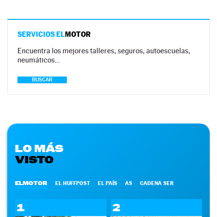
SERVICIOS EL
MOTOR
Encuentra los mejores talleres, seguros, autoescuelas,
neumáticos…
BUSCAR
LO MÁS
VISTO
ELMOTOR
EL HUFFPOST
EL PAÍS
AS
CADENA SER
1
2