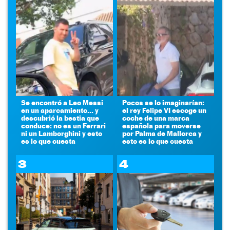
Se encontró a Leo Messi
Pocos se lo imaginarían:
en un aparcamiento... y
el rey Felipe VI escoge un
descubrió la bestia que
coche de una marca
conduce: no es un Ferrari
española para moverse
ni un Lamborghini y esto
por Palma de Mallorca y
es lo que cuesta
esto es lo que cuesta
3
4