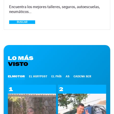
Encuentra los mejores talleres, seguros, autoescuelas,
neumáticos…
BUSCAR
LO MÁS
VISTO
ELMOTOR
EL HUFFPOST
EL PAÍS
AS
CADENA SER
1
2