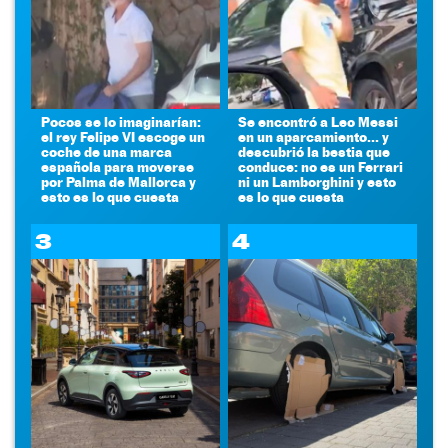
Pocos se lo imaginarían:
Se encontró a Leo Messi
el rey Felipe VI escoge un
en un aparcamiento... y
coche de una marca
descubrió la bestia que
española para moverse
conduce: no es un Ferrari
por Palma de Mallorca y
ni un Lamborghini y esto
esto es lo que cuesta
es lo que cuesta
3
4