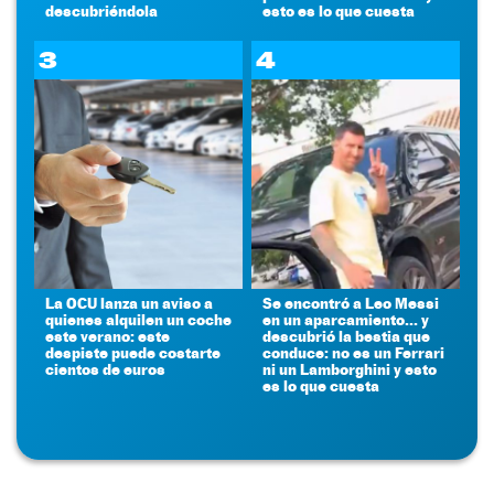
descubriéndola
esto es lo que cuesta
3
4
La OCU lanza un aviso a
Se encontró a Leo Messi
quienes alquilen un coche
en un aparcamiento... y
este verano: este
descubrió la bestia que
despiste puede costarte
conduce: no es un Ferrari
cientos de euros
ni un Lamborghini y esto
es lo que cuesta