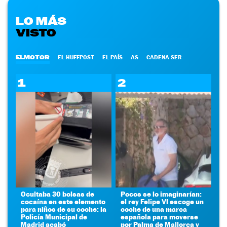
LO MÁS
VISTO
ELMOTOR
EL HUFFPOST
EL PAÍS
AS
CADENA SER
1
2
Ocultaba 30 bolsas de
Pocos se lo imaginarían:
cocaína en este elemento
el rey Felipe VI escoge un
para niños de su coche: la
coche de una marca
Policía Municipal de
española para moverse
Madrid acabó
por Palma de Mallorca y