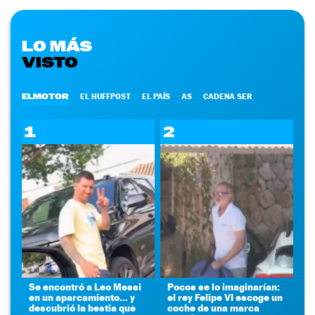
LO MÁS
VISTO
ELMOTOR
EL HUFFPOST
EL PAÍS
AS
CADENA SER
1
2
Se encontró a Leo Messi
Pocos se lo imaginarían:
en un aparcamiento... y
el rey Felipe VI escoge un
descubrió la bestia que
coche de una marca