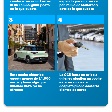
conduce: no es un Ferrari
española para moverse
ni un Lamborghini y esto
por Palma de Mallorca y
es lo que cuesta
esto es lo que cuesta
3
4
Este coche eléctrico
La OCU lanza un aviso a
cuesta menos de 14.000
quienes alquilen un coche
euros y tiene algo que
este verano: este
muchos BMW ya no
despiste puede costarte
ofrecen
cientos de euros