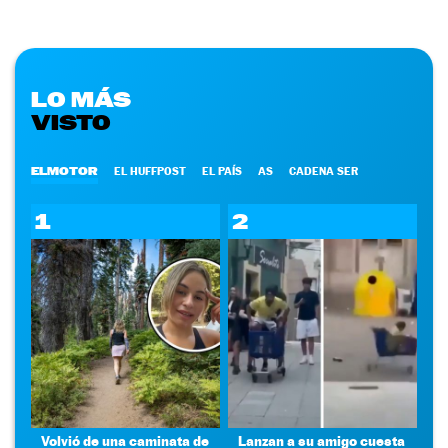
LO MÁS
VISTO
ELMOTOR
EL HUFFPOST
EL PAÍS
AS
CADENA SER
1
2
Volvió de una caminata de
Lanzan a su amigo cuesta