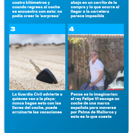
cuatro kilómetros y
abajo en un carrito de la
cuando regresa al coche
compra y lo que ocurre al
se encuentra con esto: no
llegar a la carretera
podía creer la 'sorpresa'
parece imposible
3
4
La Guardia Civil advierte a
Pocos se lo imaginarían:
quienes van a la playa:
el rey Felipe VI escoge un
nunca hagas esto con las
coche de una marca
llaves del coche, puede
española para moverse
arruinarte las vacaciones
por Palma de Mallorca y
esto es lo que cuesta