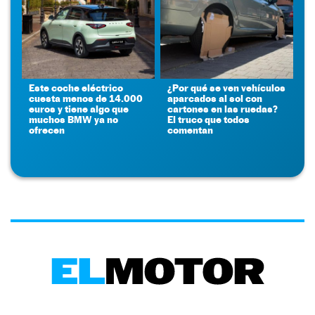
Este coche eléctrico
¿Por qué se ven vehículos
cuesta menos de 14.000
aparcados al sol con
euros y tiene algo que
cartones en las ruedas?
muchos BMW ya no
El truco que todos
ofrecen
comentan