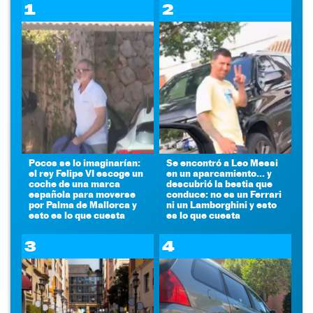
1
2
Pocos se lo imaginarían:
Se encontró a Leo Messi
el rey Felipe VI escoge un
en un aparcamiento... y
coche de una marca
descubrió la bestia que
española para moverse
conduce: no es un Ferrari
por Palma de Mallorca y
ni un Lamborghini y esto
esto es lo que cuesta
es lo que cuesta
3
4