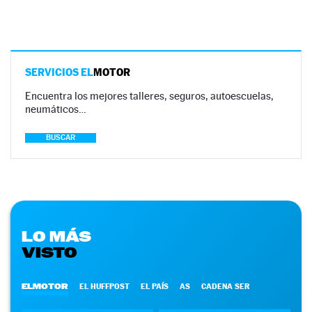
SERVICIOS EL
MOTOR
Encuentra los mejores talleres, seguros, autoescuelas,
neumáticos…
BUSCAR
LO MÁS
VISTO
ELMOTOR
EL HUFFPOST
EL PAÍS
AS
CADENA SER