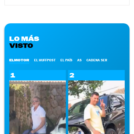
LO MÁS
VISTO
ELMOTOR
EL HUFFPOST
EL PAÍS
AS
CADENA SER
1
2