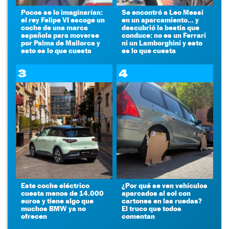
Pocos se lo imaginarían:
Se encontró a Leo Messi
el rey Felipe VI escoge un
en un aparcamiento... y
coche de una marca
descubrió la bestia que
española para moverse
conduce: no es un Ferrari
por Palma de Mallorca y
ni un Lamborghini y esto
esto es lo que cuesta
es lo que cuesta
3
4
Este coche eléctrico
¿Por qué se ven vehículos
cuesta menos de 14.000
aparcados al sol con
euros y tiene algo que
cartones en las ruedas?
muchos BMW ya no
El truco que todos
ofrecen
comentan