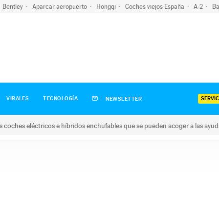
Bentley
Aparcar aeropuerto
Hongqi
Coches viejos España
A-2
Ba
SERVIC
VIRALES
TECNOLOGÍA
NEWSLETTER
s coches eléctricos e híbridos enchufables que se pueden acoger a las ayu
hes eléctricos e híbridos enchufables que se pueden acoger a la