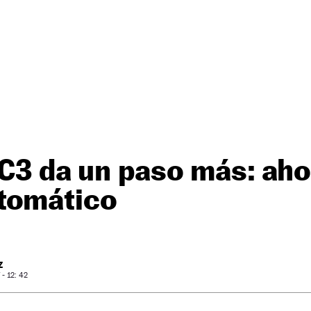
 C3 da un paso más: ah
tomático
Z
- 12: 42