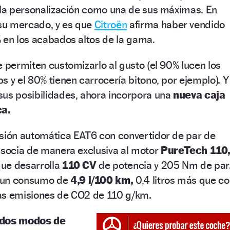
e la personalización como una de sus máximas. En
su mercado, y es que
Citroën
afirma haber vendido
 en los acabados altos de la gama.
e permiten customizarlo al gusto (el 90% lucen los
s y el 80% tienen carrocería bitono, por ejemplo). Y
sus posibilidades, ahora incorpora una
nueva caja
ca.
isión automática EAT6 con convertidor de par de
asocia de manera exclusiva al motor
PureTech 110
 que desarrolla
110 CV
de potencia y 205 Nm de par
 un consumo de
4,9 l/100 km,
0,4 litros más que c
as emisiones de CO2 de 110 g/km.
dos modos de