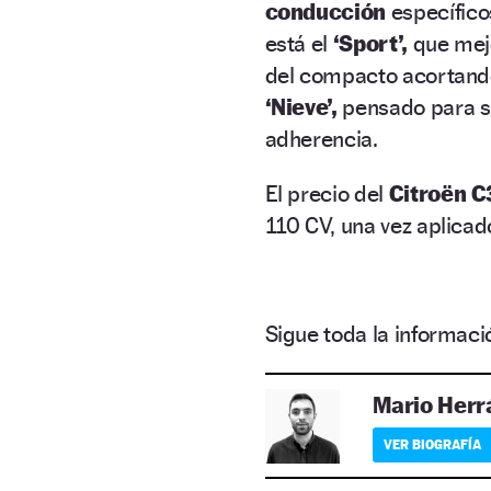
conducción
específico
está el
‘Sport’,
que mej
del compacto acortando 
‘Nieve’,
pensado para sit
adherencia.
El precio del
Citroën C
110 CV, una vez aplica
Sigue toda la informa
Mario Herr
VER BIOGRAFÍA