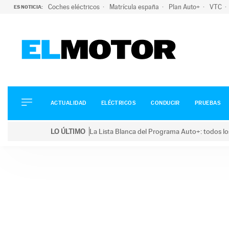
Coches eléctricos
Matrícula españa
Plan Auto+
VTC
ES NOTICIA:
ACTUALIDAD
ELÉCTRICOS
CONDUCIR
ACTUALIDAD
ELÉCTRICOS
CONDUCIR
PRUEBAS
PRUEBAS
Saltar
VIRALES
LO ÚLTIMO
La Lista Blanca del Programa Auto+: todos lo
al
PODCAST
LO ÚLTIMO
La Lista Blanca del Programa Auto+: todos los coc
contenido
MOTOS
TECNOLOGÍA
SUPERCOCHES
MOTORTV
PREMIOS
SERVICIOS