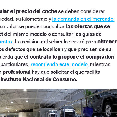
ular el precio del coche
se deben considerar
üedad, su kilometraje y
la demanda en el mercado.
su valor se pueden consultar
las ofertas que se
et
del mismo modelo o consultar las guías de
rotax.
La revisión del vehículo servirá para
obtener
os defectos que se localicen y que precisen de su
cuerda que
el contrato lo propone el comprador:
 particulares,
recomienda este modelo,
mientras
un
profesional
hay que solicitar el que facilita
l
Instituto Nacional de Consumo.