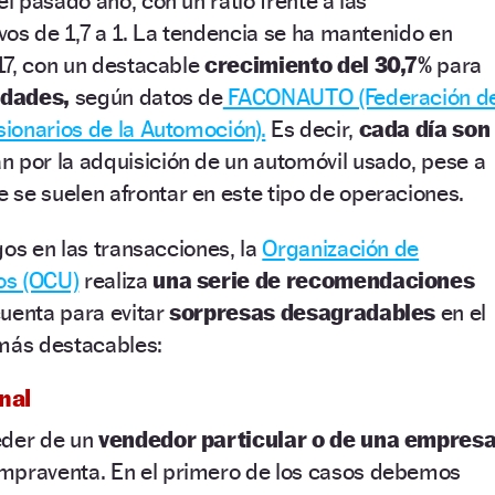
el pasado año, con un ratio frente a las
os de 1,7 a 1. La tendencia se ha mantenido en
17, con un destacable
crecimiento del 30,7%
para
idades,
según datos de
FACONAUTO (Federación d
ionarios de la Automoción).
Es decir,
cada día son
n por la adquisición de un automóvil usado, pese a
 se suelen afrontar en este tipo de operaciones.
gos en las transacciones, la
Organización de
os (OCU)
realiza
una serie de recomendaciones
cuenta para evitar
sorpresas desagradables
en el
 más destacables:
nal
eder de un
vendedor particular o de una empres
mpraventa. En el primero de los casos debemos