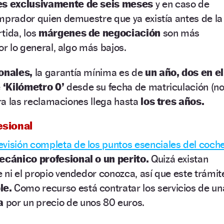
 es exclusivamente de seis meses
y en caso de
mprador quien demuestre que ya existía antes de la
tida, los
márgenes de negociación
son más
or lo general, algo más bajos.
onales,
la garantía mínima es de
un año, dos en el
 ‘Kilómetro 0’
desde su fecha de matriculación (n
ara las reclamaciones llega hasta
los tres años.
esional
revisión completa de los puntos esenciales del coch
cánico profesional o un perito.
Quizá existan
ni el propio vendedor conozca, así que este trámit
le.
Como recurso está contratar los servicios de un
a
por un precio de unos 80 euros.