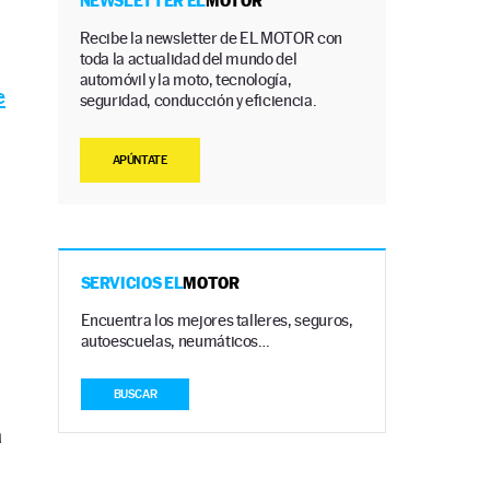
NEWSLETTER EL
MOTOR
Recibe la newsletter de EL MOTOR con
toda la actualidad del mundo del
automóvil y la moto, tecnología,
e
seguridad, conducción y eficiencia.
APÚNTATE
SERVICIOS EL
MOTOR
Encuentra los mejores talleres, seguros,
autoescuelas, neumáticos…
BUSCAR
a