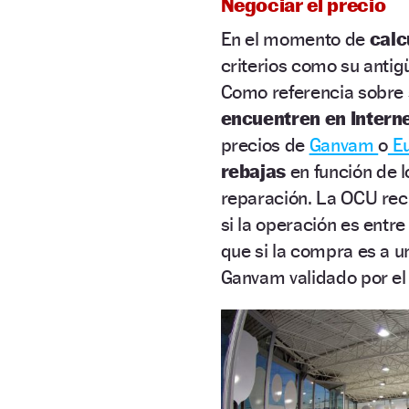
Negociar el precio
En el momento de
calc
criterios como su antig
Como referencia sobre 
encuentren en Intern
precios de
Ganvam
o
Eu
rebajas
en función de l
reparación. La OCU re
si la operación es entre
que si la compra es a 
Ganvam validado por e