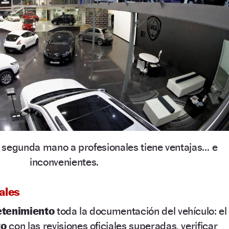
segunda mano a profesionales tiene ventajas… e
inconvenientes.
ales
etenimiento
toda la documentación del vehículo: el
to
con las revisiones oficiales superadas, verificar