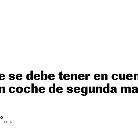
e se debe tener en cuen
n coche de segunda m
RO
- 13: 32