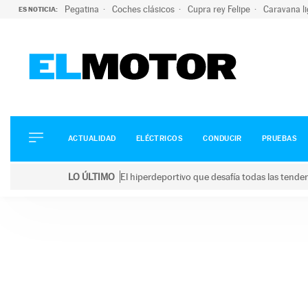
Pegatina
Coches clásicos
Cupra rey Felipe
Caravana l
ES NOTICIA:
ACTUALIDAD
ELÉCTRICOS
CONDUCIR
ACTUALIDAD
ELÉCTRICOS
CONDUCIR
PRUEBAS
PRUEBAS
Saltar
VIRALES
LO ÚLTIMO
El hiperdeportivo que desafía todas las tend
al
PODCAST
LO ÚLTIMO
El hiperdeportivo que desafía todas las tendencia
contenido
MOTOS
TECNOLOGÍA
SUPERCOCHES
MOTORTV
PREMIOS
SERVICIOS