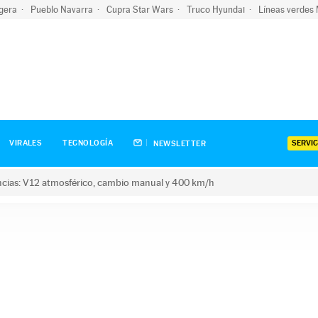
igera
Pueblo Navarra
Cupra Star Wars
Truco Hyundai
Líneas verdes
SERVIC
VIRALES
TECNOLOGÍA
NEWSLETTER
encias: V12 atmosférico, cambio manual y 400 km/h
s: V12 atmosférico, cambio manual y 400 km/h