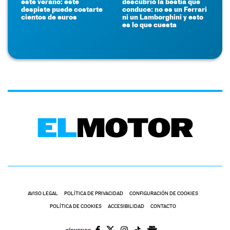
este verano: este
descubrió la bestia que
despiste puede costarte
conduce: no es un Ferrari
cientos de euros
ni un Lamborghini y esto
es lo que cuesta
AVISO LEGAL
POLÍTICA DE PRIVACIDAD
CONFIGURACIÓN DE COOKIES
POLÍTICA DE COOKIES
ACCESIBILIDAD
CONTACTO