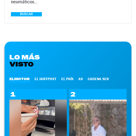
neumáticos…
BUSCAR
LO MÁS
VISTO
ELMOTOR
EL HUFFPOST
EL PAÍS
AS
CADENA SER
1
2