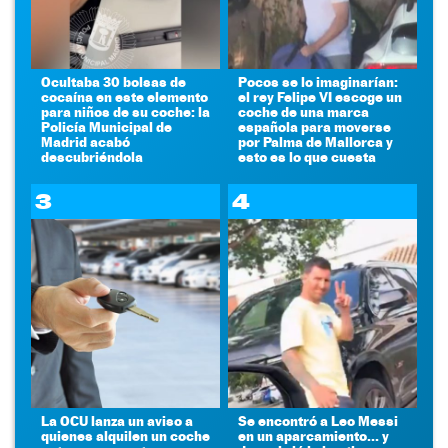
Ocultaba 30 bolsas de
Pocos se lo imaginarían:
cocaína en este elemento
el rey Felipe VI escoge un
para niños de su coche: la
coche de una marca
Policía Municipal de
española para moverse
Madrid acabó
por Palma de Mallorca y
descubriéndola
esto es lo que cuesta
3
4
La OCU lanza un aviso a
Se encontró a Leo Messi
quienes alquilen un coche
en un aparcamiento... y