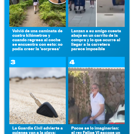
Volvió de una caminata de
Lanzan a su amigo cuesta
cuatro kilómetros y
abajo en un carrito de la
cuando regresa al coche
compra y lo que ocurre al
se encuentra con esto: no
llegar a la carretera
podía creer la 'sorpresa'
parece imposible
3
4
La Guardia Civil advierte a
Pocos se lo imaginarían:
quienes van a la playa:
el rey Felipe VI escoge un