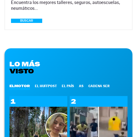
Encuentra los mejores talleres, seguros, autoescuelas,
neumáticos…
BUSCAR
LO MÁS
VISTO
ELMOTOR
EL HUFFPOST
EL PAÍS
AS
CADENA SER
1
2