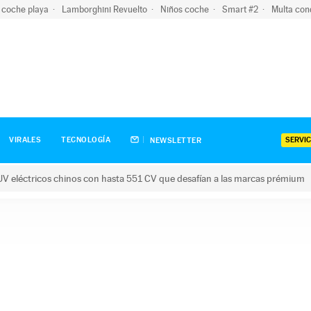
 coche playa
Lamborghini Revuelto
Niños coche
Smart #2
Multa con
SERVIC
VIRALES
TECNOLOGÍA
NEWSLETTER
V eléctricos chinos con hasta 551 CV que desafían a las marcas prémium
tricos chinos con hasta 551 CV que desafían a las marcas prém