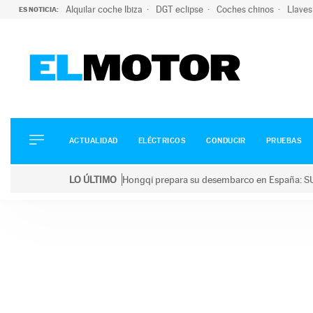
Alquilar coche Ibiza
DGT eclipse
Coches chinos
Llaves
ES NOTICIA:
ACTUALIDAD
ELÉCTRICOS
CONDUCIR
ACTUALIDAD
ELÉCTRICOS
CONDUCIR
PRUEBAS
PRUEBAS
Saltar
VIRALES
LO ÚLTIMO
Hongqi prepara su desembarco en España: SU
al
PODCAST
LO ÚLTIMO
Hongqi prepara su desembarco en España: SUV eléc
contenido
MOTOS
TECNOLOGÍA
SUPERCOCHES
MOTORTV
PREMIOS
SERVICIOS