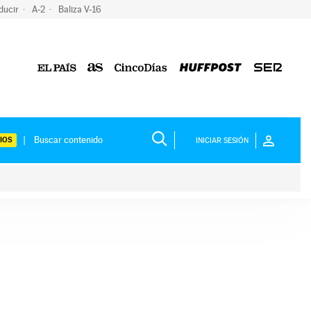
ducir
A-2
Baliza V-16
IOS
INICIAR SESIÓN
ium