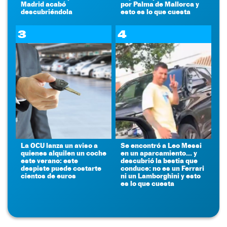
Madrid acabó
por Palma de Mallorca y
descubriéndola
esto es lo que cuesta
3
4
La OCU lanza un aviso a
Se encontró a Leo Messi
quienes alquilen un coche
en un aparcamiento... y
este verano: este
descubrió la bestia que
despiste puede costarte
conduce: no es un Ferrari
cientos de euros
ni un Lamborghini y esto
es lo que cuesta