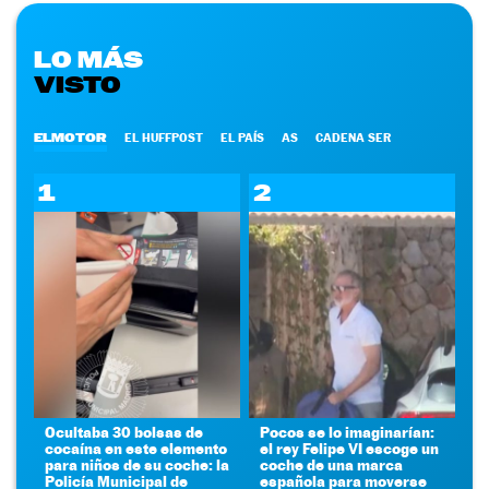
LO MÁS
VISTO
ELMOTOR
EL HUFFPOST
EL PAÍS
AS
CADENA SER
1
2
Ocultaba 30 bolsas de
Pocos se lo imaginarían:
cocaína en este elemento
el rey Felipe VI escoge un
para niños de su coche: la
coche de una marca
Policía Municipal de
española para moverse