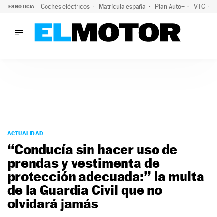
Coches eléctricos
Matrícula españa
Plan Auto+
VTC
ES NOTICIA:
LO ÚLTIMO
La Lista Blanca del Programa Auto+: todos los coches eléct
LO ÚLTIMO
La Lista Blanca del Programa Auto+: todos los coches eléctr
ACTUALIDAD
ELÉCTRICOS
CONDUCIR
PRUEBAS
Saltar
VIRALES
al
ACTUALIDAD
PODCAST
contenido
“Conducía sin hacer uso de
MOTOS
prendas y vestimenta de
TECNOLOGÍA
protección adecuada:” la multa
SUPERCOCHES
MOTORTV
de la Guardia Civil que no
PREMIOS
olvidará jamás
SERVICIOS