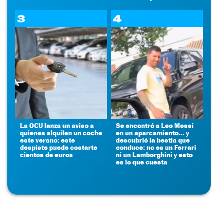
3
4
La OCU lanza un aviso a
Se encontró a Leo Messi
quienes alquilen un coche
en un aparcamiento... y
este verano: este
descubrió la bestia que
despiste puede costarte
conduce: no es un Ferrari
cientos de euros
ni un Lamborghini y esto
es lo que cuesta