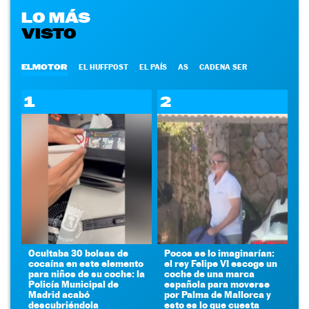
LO MÁS
VISTO
ELMOTOR
EL HUFFPOST
EL PAÍS
AS
CADENA SER
1
2
Ocultaba 30 bolsas de
Pocos se lo imaginarían:
cocaína en este elemento
el rey Felipe VI escoge un
para niños de su coche: la
coche de una marca
Policía Municipal de
española para moverse
Madrid acabó
por Palma de Mallorca y
descubriéndola
esto es lo que cuesta