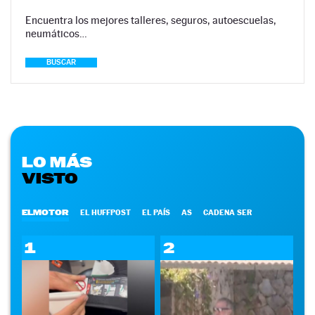
Encuentra los mejores talleres, seguros, autoescuelas,
neumáticos…
BUSCAR
LO MÁS
VISTO
ELMOTOR
EL HUFFPOST
EL PAÍS
AS
CADENA SER
1
2