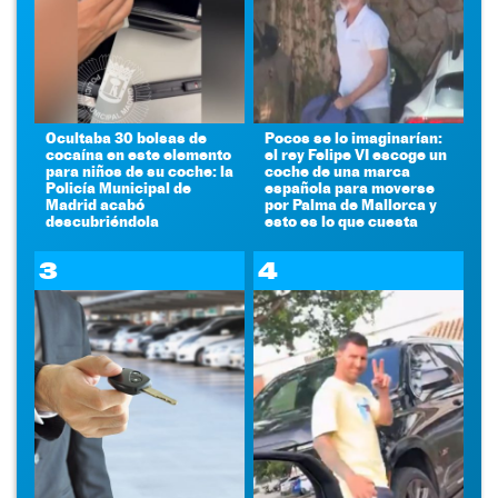
Ocultaba 30 bolsas de
Pocos se lo imaginarían:
cocaína en este elemento
el rey Felipe VI escoge un
para niños de su coche: la
coche de una marca
Policía Municipal de
española para moverse
Madrid acabó
por Palma de Mallorca y
descubriéndola
esto es lo que cuesta
3
4