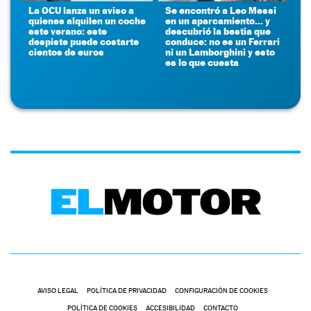
La OCU lanza un aviso a
Se encontró a Leo Messi
quienes alquilen un coche
en un aparcamiento... y
este verano: este
descubrió la bestia que
despiste puede costarte
conduce: no es un Ferrari
cientos de euros
ni un Lamborghini y esto
es lo que cuesta
AVISO LEGAL
POLÍTICA DE PRIVACIDAD
CONFIGURACIÓN DE COOKIES
POLÍTICA DE COOKIES
ACCESIBILIDAD
CONTACTO