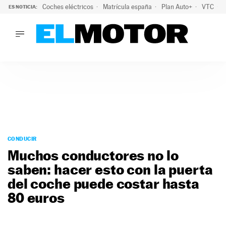
Coches eléctricos
Matrícula españa
Plan Auto+
VTC
ES NOTICIA:
LO ÚLTIMO
La Lista Blanca del Programa Auto+: todos los coches eléct
LO ÚLTIMO
La Lista Blanca del Programa Auto+: todos los coches eléctr
ACTUALIDAD
ELÉCTRICOS
CONDUCIR
PRUEBAS
Saltar
VIRALES
al
CONDUCIR
PODCAST
contenido
Muchos conductores no lo
MOTOS
saben: hacer esto con la puerta
TECNOLOGÍA
del coche puede costar hasta
SUPERCOCHES
MOTORTV
80 euros
PREMIOS
SERVICIOS