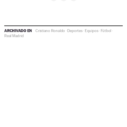
ARCHIVADO EN
Cristiano Ronaldo
·
Deportes
·
Equipos
·
Fútbol
·
Real Madrid