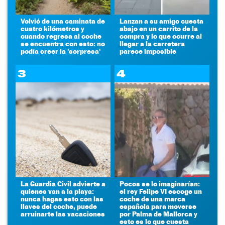
Volvió de una caminata de
Lanzan a su amigo cuesta
cuatro kilómetros y
abajo en un carrito de la
cuando regresa al coche
compra y lo que ocurre al
se encuentra con esto: no
llegar a la carretera
podía creer la 'sorpresa'
parece imposible
3
4
La Guardia Civil advierte a
Pocos se lo imaginarían:
quienes van a la playa:
el rey Felipe VI escoge un
nunca hagas esto con las
coche de una marca
llaves del coche, puede
española para moverse
arruinarte las vacaciones
por Palma de Mallorca y
esto es lo que cuesta