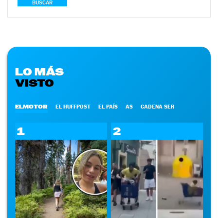
BUSCAR
LO MÁS
VISTO
ELMOTOR
EL HUFFPOST
EL PAÍS
AS
CADENA SER
1
2