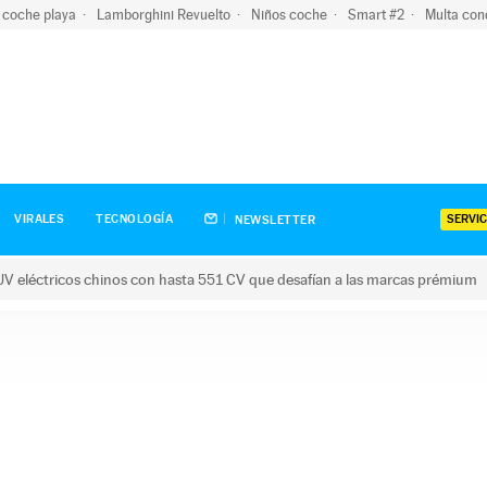
 coche playa
Lamborghini Revuelto
Niños coche
Smart #2
Multa con
SERVIC
VIRALES
TECNOLOGÍA
NEWSLETTER
V eléctricos chinos con hasta 551 CV que desafían a las marcas prémium
tricos chinos con hasta 551 CV que desafían a las marcas prém