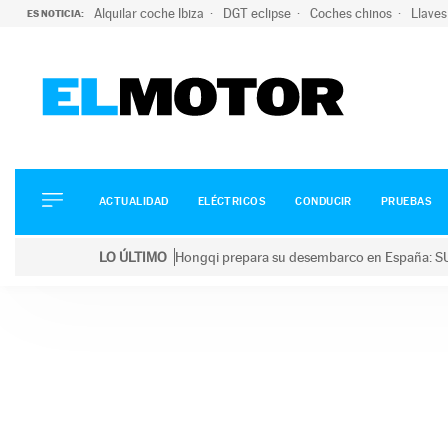
Alquilar coche Ibiza
DGT eclipse
Coches chinos
Llaves
ES NOTICIA:
ACTUALIDAD
ELÉCTRICOS
CONDUCIR
ACTUALIDAD
ELÉCTRICOS
CONDUCIR
PRUEBAS
PRUEBAS
Saltar
VIRALES
LO ÚLTIMO
Hongqi prepara su desembarco en España: SU
al
PODCAST
LO ÚLTIMO
Hongqi prepara su desembarco en España: SUV eléc
contenido
MOTOS
TECNOLOGÍA
SUPERCOCHES
MOTORTV
PREMIOS
SERVICIOS