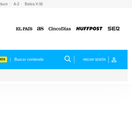
ducir
A-2
Baliza V-16
IOS
INICIAR SESIÓN
ium