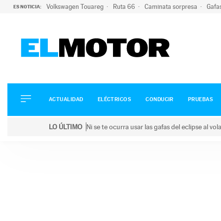
Volkswagen Touareg
Ruta 66
Caminata sorpresa
Gafa
ES NOTICIA:
ACTUALIDAD
ELÉCTRICOS
CONDUCIR
ACTUALIDAD
ELÉCTRICOS
CONDUCIR
PRUEBAS
PRUEBAS
Saltar
VIRALES
LO ÚLTIMO
Ni se te ocurra usar las gafas del eclipse al v
al
PODCAST
LO ÚLTIMO
Ni se te ocurra usar las gafas del eclipse al volant
contenido
MOTOS
TECNOLOGÍA
SUPERCOCHES
MOTORTV
PREMIOS
SERVICIOS