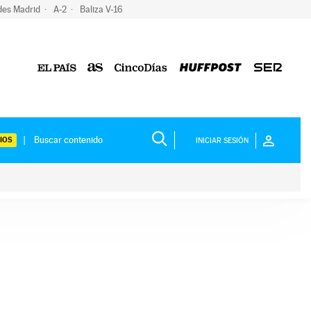
des Madrid
A-2
Baliza V-16
IOS
INICIAR SESIÓN