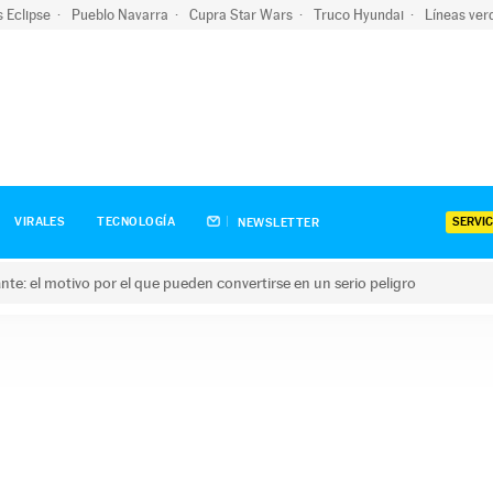
s Eclipse
Pueblo Navarra
Cupra Star Wars
Truco Hyundai
Líneas ver
SERVIC
VIRALES
TECNOLOGÍA
NEWSLETTER
olante: el motivo por el que pueden convertirse en un serio peligro
e: el motivo por el que pueden convertirse en un serio peligro