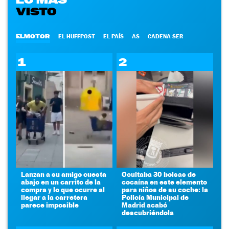
VISTO
ELMOTOR
EL HUFFPOST
EL PAÍS
AS
CADENA SER
1
2
Lanzan a su amigo cuesta
Ocultaba 30 bolsas de
abajo en un carrito de la
cocaína en este elemento
compra y lo que ocurre al
para niños de su coche: la
llegar a la carretera
Policía Municipal de
parece imposible
Madrid acabó
descubriéndola