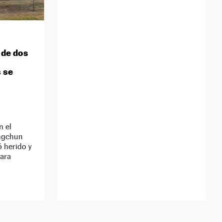
 de dos
s se
n el
ngchun
ó herido y
para