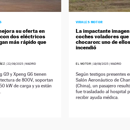
S
VIRALES MOTOR
ejora su oferta en
La impactante imagen
con dos eléctricos
coches voladores que
gan más rápido que
chocaron: uno de ello
o
incendió
RÁEZ
|
22/09/2025
| MADRID
EL MOTOR
|
19/09/2025
| MADRID
g G9 y Xpeng G6 tienen
Según testigos presentes e
itectura de 800V, soportan
Salón Aeronáutico de Cha
50 kW de carga y ya están
(China), un pasajero result
.
fue trasladado al hospital 
recibir ayuda médica.