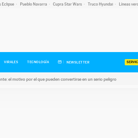
s Eclipse
Pueblo Navarra
Cupra Star Wars
Truco Hyundai
Líneas ver
SERVIC
VIRALES
TECNOLOGÍA
NEWSLETTER
olante: el motivo por el que pueden convertirse en un serio peligro
e: el motivo por el que pueden convertirse en un serio peligro