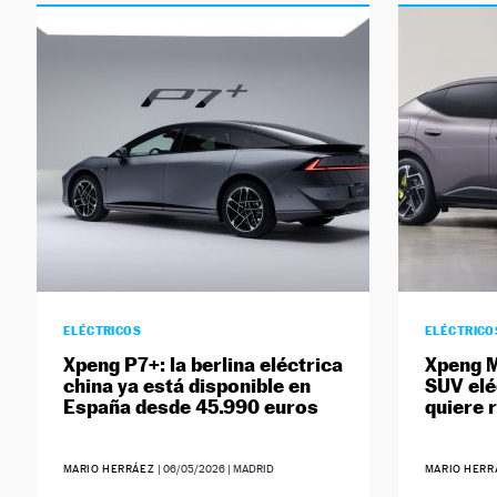
ELÉCTRICOS
ELÉCTRICO
Xpeng P7+: la berlina eléctrica
Xpeng M
china ya está disponible en
SUV elé
España desde 45.990 euros
quiere r
MARIO HERRÁEZ
|
06/05/2026
| MADRID
MARIO HER