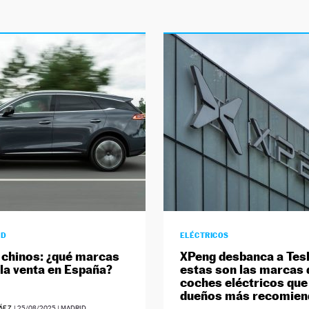
AD
ELÉCTRICOS
chinos: ¿qué marcas
XPeng desbanca a Tesl
 la venta en España?
estas son las marcas 
coches eléctricos que
dueños más recomien
RÁEZ
|
25/08/2025
| MADRID