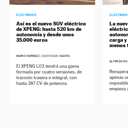
ELÉCTRICOS
ELÉCTRICO
Así es el nuevo SUV eléctrico
La nuev
de XPENG: hasta 520 km de
eléctric
autonomía y desde unos
autonom
35.000 euros
carga y
menos 
MARIO HERRÁEZ
|
20/07/2026
| MADRID
ALFREDO R
El XPENG L03 tendrá una gama
Recuperar
formada por cuatro versiones, de
apenas u
tracción trasera e integral, con
imposible
hasta 387 CV de potencia.
empieza a