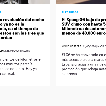
S
ELÉCTRICOS
a revolución del coche
El Xpeng G6 baja de pr
o ya no es la
SUV chino con hasta 
ía, es el tiempo de
kilómetros de autono
 estos son los tres que
menos de 40.000 euro
tardan
MARIO HERRÁEZ
|
11/05/2026
| MADRI
UEDA
|
26/05/2026
| MADRID
El G6 se ha convertido en 
 cientos de kilómetros en
más accesible de la marca 
nos minutos parecía
España gracias a una nuev
 hace no tanto. Hoy ya
promoción que rebaja not
 ser real.
su precio.