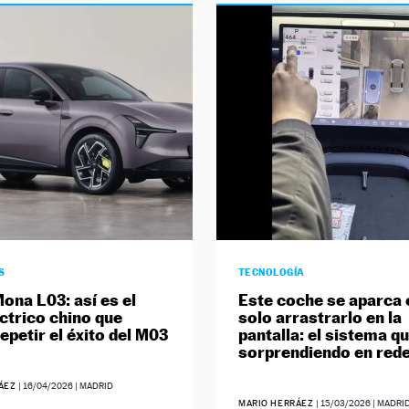
S
TECNOLOGÍA
ona L03: así es el
Este coche se aparca
ctrico chino que
solo arrastrarlo en la
epetir el éxito del M03
pantalla: el sistema q
sorprendiendo en red
RÁEZ
|
16/04/2026
| MADRID
MARIO HERRÁEZ
|
15/03/2026
| MADRI