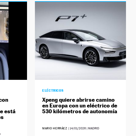
ELÉCTRICOS
 con
Xpeng quiere abrirse camino
en Europa con un eléctrico de
ue está
530 kilómetros de autonomía
es
MARIO HERRÁEZ
|
14/01/2026
| MADRID
D