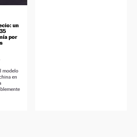
ecio: un
535
mía por
s
D
el modelo
china en
a
ablemente