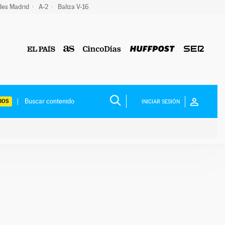
des Madrid
A-2
Baliza V-16
IOS
INICIAR SESIÓN