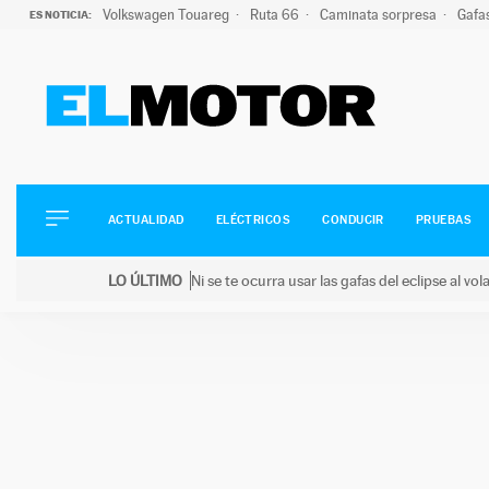
Volkswagen Touareg
Ruta 66
Caminata sorpresa
Gafa
ES NOTICIA:
ACTUALIDAD
ELÉCTRICOS
CONDUCIR
ACTUALIDAD
ELÉCTRICOS
CONDUCIR
PRUEBAS
PRUEBAS
Saltar
VIRALES
LO ÚLTIMO
Ni se te ocurra usar las gafas del eclipse al v
al
PODCAST
LO ÚLTIMO
Ni se te ocurra usar las gafas del eclipse al volant
contenido
MOTOS
TECNOLOGÍA
SUPERCOCHES
MOTORTV
PREMIOS
SERVICIOS