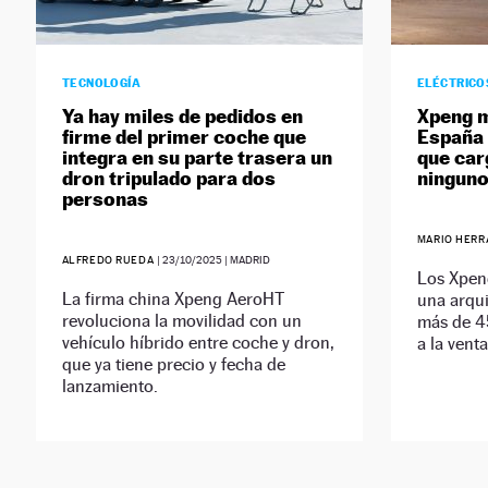
TECNOLOGÍA
ELÉCTRICO
Ya hay miles de pedidos en
Xpeng m
firme del primer coche que
España 
integra en su parte trasera un
que car
dron tripulado para dos
ningun
personas
MARIO HER
ALFREDO RUEDA
|
23/10/2025
| MADRID
Los Xpen
La firma china Xpeng AeroHT
una arqu
revoluciona la movilidad con un
más de 4
vehículo híbrido entre coche y dron,
a la venta
que ya tiene precio y fecha de
lanzamiento.