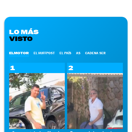
LO MÁS
VISTO
ELMOTOR
EL HUFFPOST
EL PAÍS
AS
CADENA SER
1
2