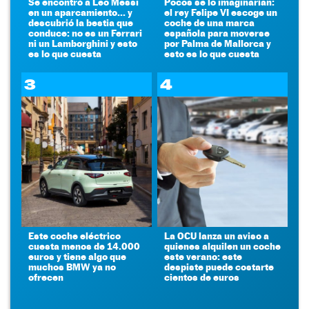
Se encontró a Leo Messi
Pocos se lo imaginarían:
en un aparcamiento... y
el rey Felipe VI escoge un
descubrió la bestia que
coche de una marca
conduce: no es un Ferrari
española para moverse
ni un Lamborghini y esto
por Palma de Mallorca y
es lo que cuesta
esto es lo que cuesta
3
4
Este coche eléctrico
La OCU lanza un aviso a
cuesta menos de 14.000
quienes alquilen un coche
euros y tiene algo que
este verano: este
muchos BMW ya no
despiste puede costarte
ofrecen
cientos de euros