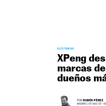
NEWSLETTER
SÍGUENOS
ELÉCTRICOS
XPeng desb
marcas de
dueños má
RUBÉN PÉREZ
POR
MADRID |
05 AGO 25 - 08