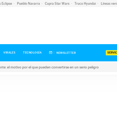
s Eclipse
Pueblo Navarra
Cupra Star Wars
Truco Hyundai
Líneas ver
SERVIC
VIRALES
TECNOLOGÍA
NEWSLETTER
olante: el motivo por el que pueden convertirse en un serio peligro
e: el motivo por el que pueden convertirse en un serio peligro