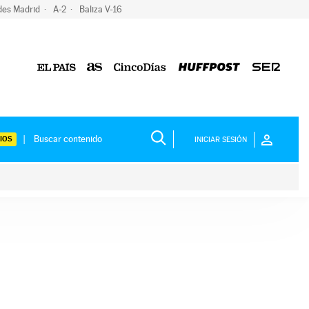
des Madrid
A-2
Baliza V-16
IOS
INICIAR SESIÓN