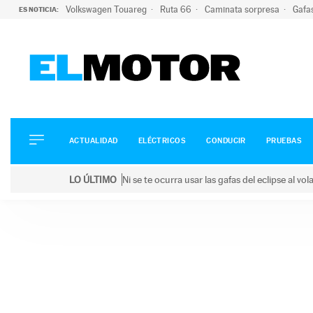
Volkswagen Touareg
Ruta 66
Caminata sorpresa
Gafa
ES NOTICIA:
ACTUALIDAD
ELÉCTRICOS
CONDUCIR
ACTUALIDAD
ELÉCTRICOS
CONDUCIR
PRUEBAS
PRUEBAS
Saltar
VIRALES
LO ÚLTIMO
Ni se te ocurra usar las gafas del eclipse al v
al
PODCAST
LO ÚLTIMO
Ni se te ocurra usar las gafas del eclipse al volant
contenido
MOTOS
TECNOLOGÍA
SUPERCOCHES
MOTORTV
PREMIOS
SERVICIOS