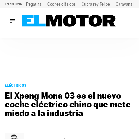
Pegatina
Coches clásicos
Cupra rey Felipe
Caravana lig
ES NOTICIA:
LO ÚLTIMO
¿Conocías esta pegatina de moda?: puede salvar tu coche d
LO ÚLTIMO
¿Conocías esta pegatina de moda?: puede salvar tu coche de
ACTUALIDAD
ELÉCTRICOS
CONDUCIR
PRUEBAS
Saltar
VIRALES
al
ELÉCTRICOS
PODCAST
contenido
El Xpeng Mona 03 es el nuevo
MOTOS
coche eléctrico chino que mete
TECNOLOGÍA
miedo a la industria
SUPERCOCHES
MOTORTV
PREMIOS
SERVICIOS