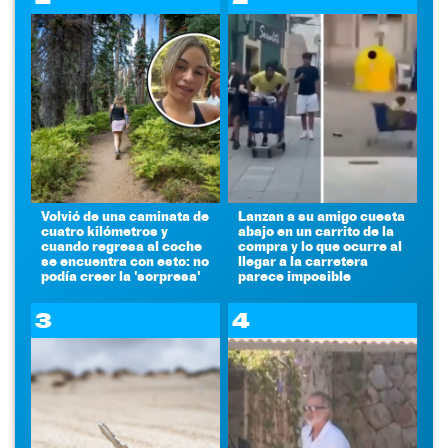
Volvió de una caminata de
Lanzan a su amigo cuesta
cuatro kilómetros y
abajo en un carrito de la
cuando regresa al coche
compra y lo que ocurre al
se encuentra con esto: no
llegar a la carretera
podía creer la 'sorpresa'
parece imposible
3
4