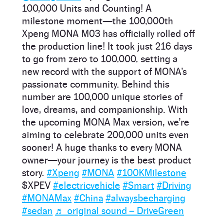
100,000 Units and Counting! A
milestone moment—the 100,000th
Xpeng MONA M03 has officially rolled off
the production line! It took just 216 days
to go from zero to 100,000, setting a
new record with the support of MONA’s
passionate community. Behind this
number are 100,000 unique stories of
love, dreams, and companionship. With
the upcoming MONA Max version, we’re
aiming to celebrate 200,000 units even
sooner! A huge thanks to every MONA
owner—your journey is the best product
story.
#Xpeng
#MONA
#100KMilestone
$XPEV
#electricvehicle
#Smart
#Driving
#MONAMax
#China
#alwaysbecharging
#sedan
♬ original sound – DriveGreen