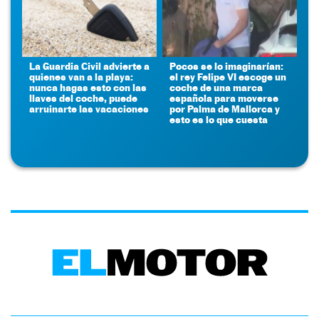
La Guardia Civil advierte a
Pocos se lo imaginarían:
quienes van a la playa:
el rey Felipe VI escoge un
nunca hagas esto con las
coche de una marca
llaves del coche, puede
española para moverse
arruinarte las vacaciones
por Palma de Mallorca y
esto es lo que cuesta