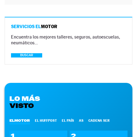
SERVICIOS EL
MOTOR
Encuentra los mejores talleres, seguros, autoescuelas,
neumáticos…
BUSCAR
LO MÁS
VISTO
ELMOTOR
EL HUFFPOST
EL PAÍS
AS
CADENA SER
1
2