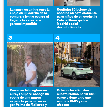
Lanzan a su amigo cuesta
Ocultaba 30 bolsas de
abajo en un carrito de la
cocaína en este elemento
compra y lo que ocurre al
para niños de su coche: la
llegar a la carretera
Policía Municipal de
parece imposible
Madrid acabó
descubriéndola
3
4
Pocos se lo imaginarían:
Este coche eléctrico
el rey Felipe VI escoge un
cuesta menos de 14.000
coche de una marca
euros y tiene algo que
española para moverse
muchos BMW ya no
por Palma de Mallorca y
ofrecen