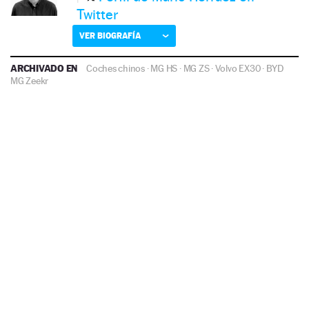
Twitter
VER BIOGRAFÍA
ARCHIVADO EN
Coches chinos
·
MG HS
·
MG ZS
·
Volvo EX30
·
BYD
MG
Zeekr