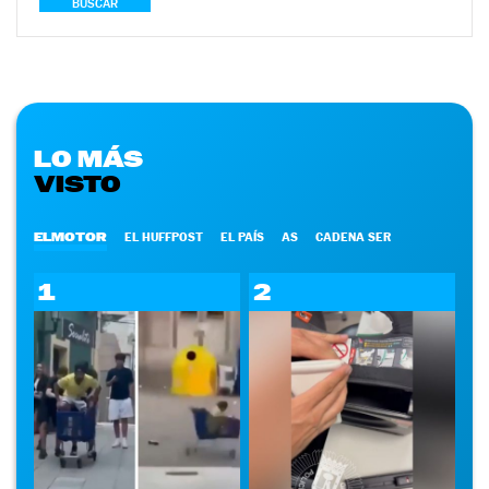
BUSCAR
LO MÁS
VISTO
ELMOTOR
EL HUFFPOST
EL PAÍS
AS
CADENA SER
1
2