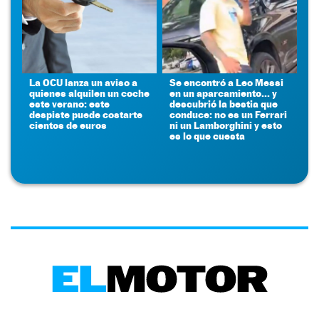
La OCU lanza un aviso a
Se encontró a Leo Messi
quienes alquilen un coche
en un aparcamiento... y
este verano: este
descubrió la bestia que
despiste puede costarte
conduce: no es un Ferrari
cientos de euros
ni un Lamborghini y esto
es lo que cuesta