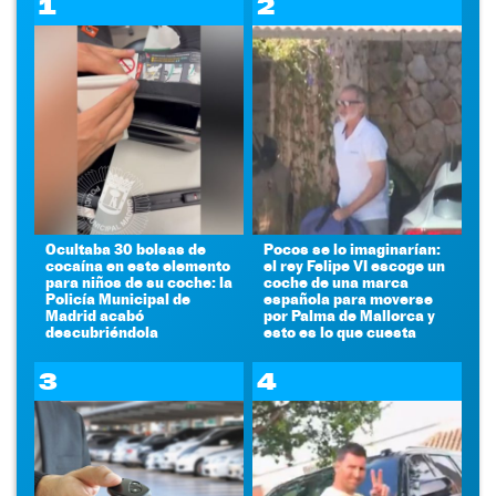
1
2
Ocultaba 30 bolsas de
Pocos se lo imaginarían:
cocaína en este elemento
el rey Felipe VI escoge un
para niños de su coche: la
coche de una marca
Policía Municipal de
española para moverse
Madrid acabó
por Palma de Mallorca y
descubriéndola
esto es lo que cuesta
3
4