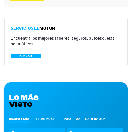
SERVICIOS EL
MOTOR
Encuentra los mejores talleres, seguros, autoescuelas,
neumáticos…
BUSCAR
LO MÁS
VISTO
ELMOTOR
EL HUFFPOST
EL PAÍS
AS
CADENA SER