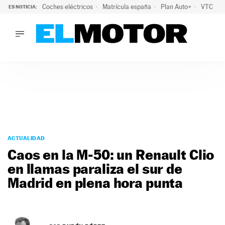
Coches eléctricos
Matrícula españa
Plan Auto+
VTC
ES NOTICIA:
LO ÚLTIMO
La Lista Blanca del Programa Auto+: todos los coches eléct
LO ÚLTIMO
La Lista Blanca del Programa Auto+: todos los coches eléctr
ACTUALIDAD
ELÉCTRICOS
CONDUCIR
PRUEBAS
Saltar
VIRALES
al
ACTUALIDAD
PODCAST
contenido
Caos en la M-50: un Renault Clio
MOTOS
en llamas paraliza el sur de
TECNOLOGÍA
Madrid en plena hora punta
SUPERCOCHES
MOTORTV
PREMIOS
SERVICIOS