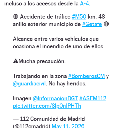
incluso a los accesos desde la
A-4.
🔴 Accidente de tráfico
#M50
km. 48
anillo exterior municipio de
#Getafe
🔴
Alcance entre varios vehículos que
ocasiona el incendio de uno de ellos.
⚠️Mucha precaución.
Trabajando en la zona
#BomberosCM
y
@guardiacivil
. No hay heridos.
Imagen
@InformacionDGT
#ASEM112
pic.twitter.com/8Ip0nlPHTh
— 112 Comunidad de Madrid
(@112cmadrid)
May 11, 2026