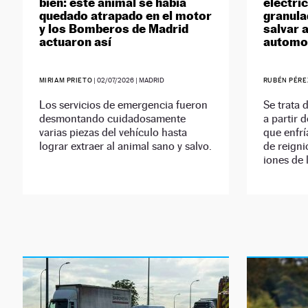
bien: este animal se había
eléctri
quedado atrapado en el motor
granula
y los Bomberos de Madrid
salvar a
actuaron así
automo
MIRIAM PRIETO
|
02/07/2026
| MADRID
RUBÉN PÉRE
Los servicios de emergencia fueron
Se trata
desmontando cuidadosamente
a partir 
varias piezas del vehículo hasta
que enfrí
lograr extraer al animal sano y salvo.
de reigni
iones de l