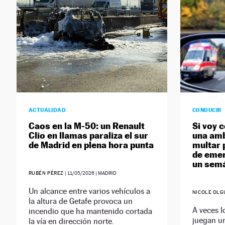
ACTUALIDAD
CONDUCIR
Caos en la M-50: un Renault
Si voy 
Clio en llamas paraliza el sur
una amb
de Madrid en plena hora punta
multar 
de emer
un semá
RUBÉN PÉREZ
|
11/05/2026
| MADRID
Un alcance entre varios vehículos a
NICOLE OLG
la altura de Getafe provoca un
A veces l
incendio que ha mantenido cortada
juegan u
la vía en dirección norte.