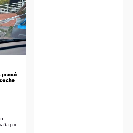
s pensó
 coche
an
paña por