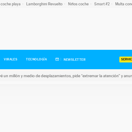
 coche playa
Lamborghini Revuelto
Niños coche
Smart #2
Multa con
SERVIC
VIRALES
TECNOLOGÍA
NEWSLETTER
revé un millón y medio de desplazamientos, pide “extremar la atención” y anu
n millón y medio de desplazamientos, pide “extremar la atención”