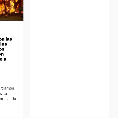
on las
 los
los
ón
o a
s tramos
vita
ón salida