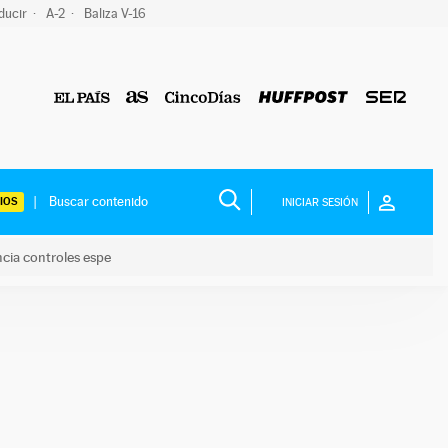
ducir
A-2
Baliza V-16
IOS
INICIAR SESIÓN
ncia controles espe
 y anuncia controles espe