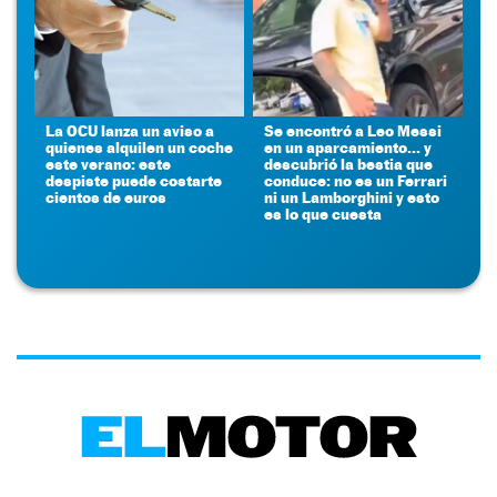
La OCU lanza un aviso a
Se encontró a Leo Messi
quienes alquilen un coche
en un aparcamiento... y
este verano: este
descubrió la bestia que
despiste puede costarte
conduce: no es un Ferrari
cientos de euros
ni un Lamborghini y esto
es lo que cuesta