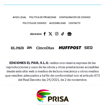
AVISO LEGAL
POLÍTICA DE PRIVACIDAD
CONFIGURACIÓN DE COOKIES
POLÍTICA DE COOKIES
ACCESIBILIDAD
CONTACTO
SÍGUENOS:
EDICIONES EL PAIS, S.L.U.
realiza una reserva expresa de las
reproducciones y usos de las obras y otras prestaciones accesibles
desde este sitio web a medios de lectura mecánica u otros medios
que resulten adecuados a tal fin de conformidad con el artículo 67.3
del Real Decreto-ley 24/2021, de 2 de noviembre.