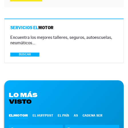
SERVICIOS EL
MOTOR
Encuentra los mejores talleres, seguros, autoescuelas,
neumáticos…
BUSCAR
LO MÁS
VISTO
ELMOTOR
EL HUFFPOST
EL PAÍS
AS
CADENA SER