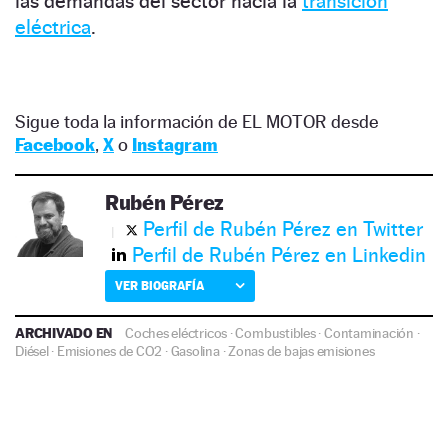
las demandas del sector hacia la
transición
eléctrica
.
Sigue toda la información de EL MOTOR desde
Facebook
,
X
o
Instagram
Rubén Pérez
Perfil de Rubén Pérez en Twitter
Perfil de Rubén Pérez en Linkedin
VER BIOGRAFÍA
ARCHIVADO EN
Coches eléctricos
·
Combustibles
·
Contaminación
·
Diésel
·
Emisiones de CO2
·
Gasolina
·
Zonas de bajas emisiones