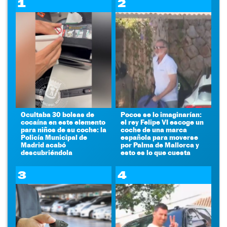
1
2
Ocultaba 30 bolsas de
Pocos se lo imaginarían:
cocaína en este elemento
el rey Felipe VI escoge un
para niños de su coche: la
coche de una marca
Policía Municipal de
española para moverse
Madrid acabó
por Palma de Mallorca y
descubriéndola
esto es lo que cuesta
3
4