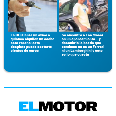
La OCU lanza un aviso a
Se encontró a Leo Messi
quienes alquilen un coche
en un aparcamiento... y
este verano: este
descubrió la bestia que
despiste puede costarte
conduce: no es un Ferrari
cientos de euros
ni un Lamborghini y esto
es lo que cuesta