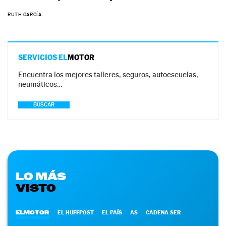
RUTH GARCÍA
SERVICIOS EL
MOTOR
Encuentra los mejores talleres, seguros, autoescuelas,
neumáticos…
BUSCAR
LO MÁS
VISTO
ELMOTOR
EL HUFFPOST
EL PAÍS
AS
CADENA SER