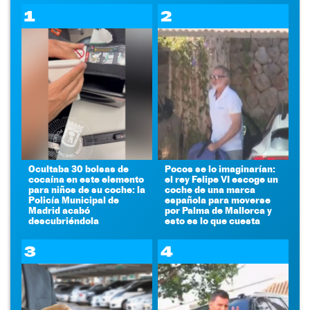
1
2
Ocultaba 30 bolsas de
Pocos se lo imaginarían:
cocaína en este elemento
el rey Felipe VI escoge un
para niños de su coche: la
coche de una marca
Policía Municipal de
española para moverse
Madrid acabó
por Palma de Mallorca y
descubriéndola
esto es lo que cuesta
3
4