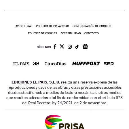
AVISO LEGAL
POLÍTICA DE PRIVACIDAD
CONFIGURACIÓN DE COOKIES
POLÍTICA DE COOKIES
ACCESIBILIDAD
CONTACTO
SÍGUENOS:
EDICIONES EL PAIS, S.L.U.
realiza una reserva expresa de las
reproducciones y usos de las obras y otras prestaciones accesibles
desde este sitio web a medios de lectura mecánica u otros medios
que resulten adecuados a tal fin de conformidad con el artículo 67.3
del Real Decreto-ley 24/2021, de 2 de noviembre.