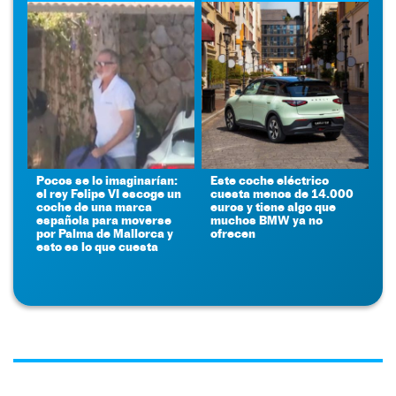
Pocos se lo imaginarían:
Este coche eléctrico
el rey Felipe VI escoge un
cuesta menos de 14.000
coche de una marca
euros y tiene algo que
española para moverse
muchos BMW ya no
por Palma de Mallorca y
ofrecen
esto es lo que cuesta