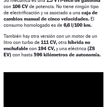
Su mecánica es una
1.5 VTI-tech de gasolina
con
106 CV
de potencia. No tiene ningún tipo
de electrificación y va asociado a una
caja de
cambios manual de cinco velocidades.
El
consumo homologado es de
6,6 l/100 km.
También hay otra versión con un motor de un
litro con turbo de
111 CV,
otra
híbrida no
enchufable
con
194 CV,
y una eléctrica
(ZS
EV)
con hasta
596 kilómetros de autonomía.