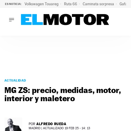
Volkswagen Touareg
Ruta 66
Caminata sorpresa
Gafas 
ES NOTICIA:
LO ÚLTIMO
Ni se te ocurra usar las gafas del eclipse al volante: el moti
LO ÚLTIMO
Ni se te ocurra usar las gafas del eclipse al volante: el motiv
ACTUALIDAD
ELÉCTRICOS
CONDUCIR
PRUEBAS
Saltar
VIRALES
al
ACTUALIDAD
PODCAST
contenido
MG ZS: precio, medidas, motor,
MOTOS
interior y maletero
TECNOLOGÍA
SUPERCOCHES
MOTORTV
PREMIOS
ALFREDO RUEDA
POR
SERVICIOS
MADRID |
ACTUALIZADO 19 FEB 25 - 14: 13