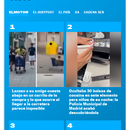
ELMOTOR
EL HUFFPOST
EL PAÍS
AS
CADENA SER
1
2
Lanzan a su amigo cuesta
Ocultaba 30 bolsas de
abajo en un carrito de la
cocaína en este elemento
compra y lo que ocurre al
para niños de su coche: la
llegar a la carretera
Policía Municipal de
parece imposible
Madrid acabó
descubriéndola
3
4