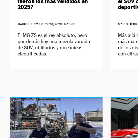
fueron los más vendidos en
el SUV 
2025?
deporti
MARIO HERRÁEZ
|
22/01/2026
| MADRID
MARIO HERR
El MG ZS es el rey absoluto, pero
Más allá 
por detrás hay una mezcla variada
más matri
de SUV, utilitarios y mecánicas
de los di
electrificadas.
con cifra