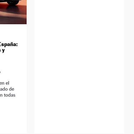
España:
 y
D
en el
jado de
on todas