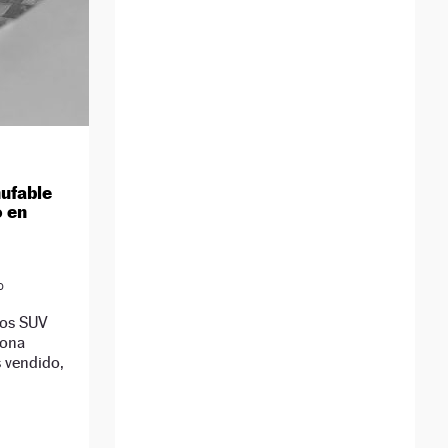
hufable
o en
D
los SUV
iona
 vendido,