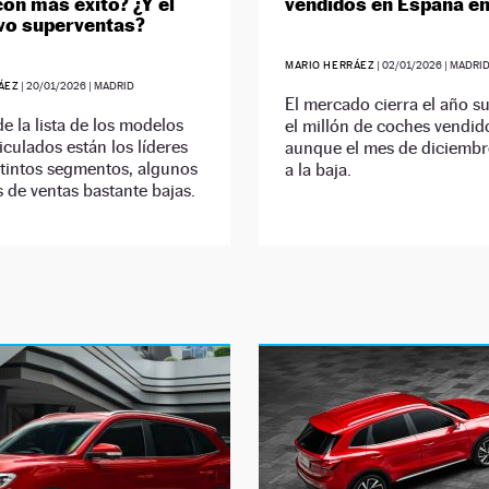
con más éxito? ¿Y el
vendidos en España e
vo superventas?
MARIO HERRÁEZ
|
02/01/2026
| MADRI
ÁEZ
|
20/01/2026
| MADRID
El mercado cierra el año 
de la lista de los modelos
el millón de coches vendid
culados están los líderes
aunque el mes de diciembr
stintos segmentos, algunos
a la baja.
s de ventas bastante bajas.