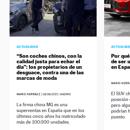
ACTUALIDAD
ACTUALID
“Son coches chinos, con la
Por qué
calidad justa para echar el
de ser 
día”: los propietarios de un
en Esp
desguace, contra una de las
marcas de moda
MARIO HERR
El SUV c
MARIO HERRÁEZ
|
29/09/2025
| MADRID
posición 
La firma china MG es una
pero alg
superventas en España que en los
podrían h
últimos cinco años ha matriculado
puesto.
más de 100.000 unidades.