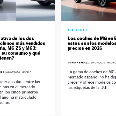
ACTUALIDAD
tiva de los dos
Los coches de MG en 
chinos más vendidos
estos son los modelos
ña, MG ZS y MG3:
precios en 2026
s su consumo y qué
tienen?
MARIO HERRÁEZ
|
20/03/2026
| MADRI
La gama de coches de MG 
ÁEZ
|
01/07/2026
| MADRID
mercado español no ha de
líder absoluta entre las
crecer y ofrece modelos c
hinas en el mercado
las etiquetas de la DGT.
en los cinco primeros
l año ha matriculado
oches.