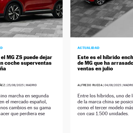
AD
ACTUALIDAD
 el MG ZS puede dejar
Este es el híbrido enc
un coche superventas
de MG que ha arrasad
aña
ventas en julio
ÁEZ
|
25/08/2025
| MADRID
ALFREDO RUEDA
|
04/08/2025
| MADRI
hino marcha en segunda
Entre los híbridos, uno de 
en el mercado español,
de la marca china se posic
unos cambios en su gama
como el tercer modelo más
acer que perdiera ese
con casi 1.500 unidades.