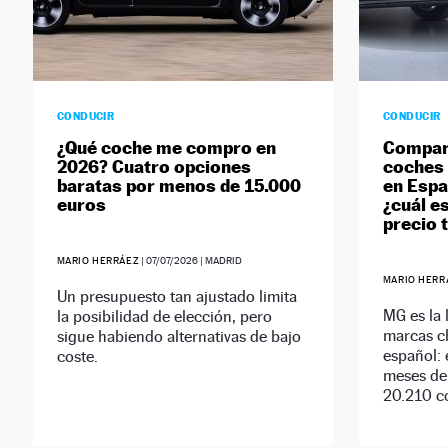
CONDUCIR
CONDUCIR
¿Qué coche me compro en
Compara
2026? Cuatro opciones
coches 
baratas por menos de 15.000
en Espa
euros
¿cuál e
precio 
MARIO HERRÁEZ
|
07/07/2026
| MADRID
MARIO HERR
Un presupuesto tan ajustado limita
MG es la 
la posibilidad de elección, pero
marcas c
sigue habiendo alternativas de bajo
español: 
coste.
meses de
20.210 c