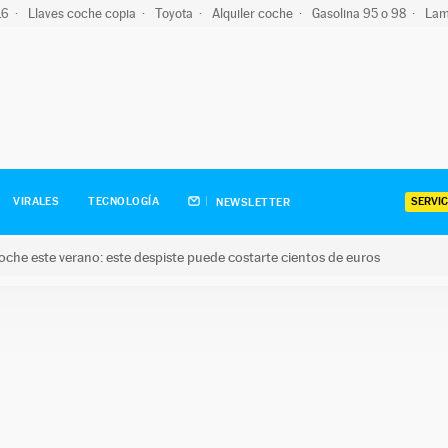
-16
Llaves coche copia
Toyota
Alquiler coche
Gasolina 95 o 98
Lam
SERVIC
VIRALES
TECNOLOGÍA
NEWSLETTER
oche este verano: este despiste puede costarte cientos de euros
este verano: este despiste puede costarte cientos de euros