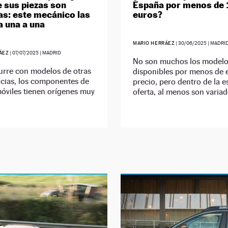
e sus piezas son
España por menos de 
s: este mecánico las
euros?
 una a una
MARIO HERRÁEZ
|
30/06/2025
| MADRI
ÁEZ
|
07/07/2025
| MADRID
No son muchos los model
rre con modelos de otras
disponibles por menos de 
cias, los componentes de
precio, pero dentro de la e
óviles tienen orígenes muy
oferta, al menos son variad