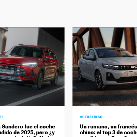
AD
ACTUALIDAD
a Sandero fue el coche
Un rumano, un francés
dido de 2025, pero ¿y
chino: el top 3 de coc