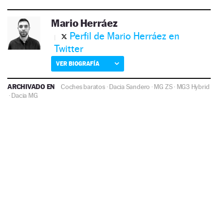
Mario Herráez
Perfil de Mario Herráez en
Twitter
VER BIOGRAFÍA
ARCHIVADO EN
Coches baratos
·
Dacia Sandero
·
MG ZS
·
MG3 Hybrid
·
Dacia
MG