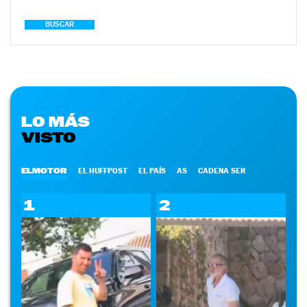
BUSCAR
LO MÁS
VISTO
ELMOTOR
EL HUFFPOST
EL PAÍS
AS
CADENA SER
1
2