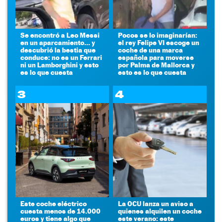
Se encontró a Leo Messi
Pocos se lo imaginarían:
en un aparcamiento... y
el rey Felipe VI escoge un
descubrió la bestia que
coche de una marca
conduce: no es un Ferrari
española para moverse
ni un Lamborghini y esto
por Palma de Mallorca y
es lo que cuesta
esto es lo que cuesta
3
4
Este coche eléctrico
La OCU lanza un aviso a
cuesta menos de 14.000
quienes alquilen un coche
euros y tiene algo que
este verano: este