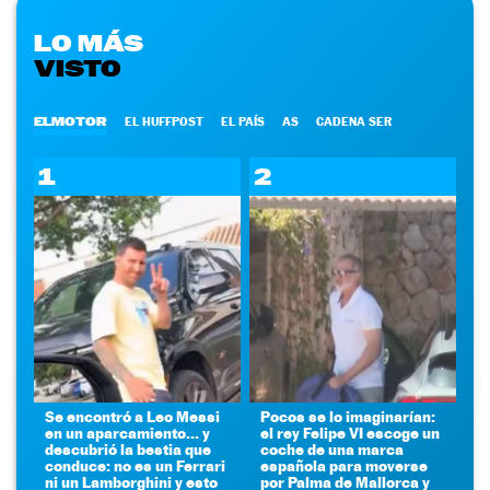
LO MÁS
VISTO
ELMOTOR
EL HUFFPOST
EL PAÍS
AS
CADENA SER
1
2
Se encontró a Leo Messi
Pocos se lo imaginarían:
en un aparcamiento... y
el rey Felipe VI escoge un
descubrió la bestia que
coche de una marca
conduce: no es un Ferrari
española para moverse
ni un Lamborghini y esto
por Palma de Mallorca y