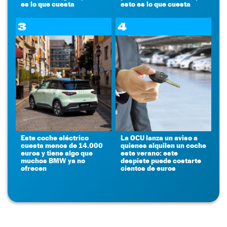
es lo que cuesta
esto es lo que cuesta
3
4
Este coche eléctrico
La OCU lanza un aviso a
cuesta menos de 14.000
quienes alquilen un coche
euros y tiene algo que
este verano: este
muchos BMW ya no
despiste puede costarte
ofrecen
cientos de euros