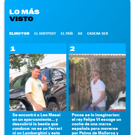
LO MÁS
VISTO
ELMOTOR
EL HUFFPOST
EL PAÍS
AS
CADENA SER
1
2
Se encontró a Leo Messi
Pocos se lo imaginarían:
en un aparcamiento... y
el rey Felipe VI escoge un
descubrió la bestia que
coche de una marca
conduce: no es un Ferrari
española para moverse
ni un Lamborghini y esto
por Palma de Mallorca y