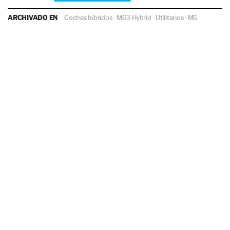
ARCHIVADO EN
Coches híbridos
·
MG3 Hybrid
·
Utilitarios
·
MG