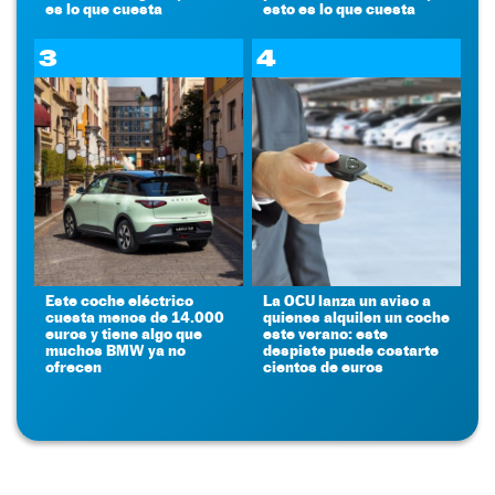
es lo que cuesta
esto es lo que cuesta
3
4
Este coche eléctrico
La OCU lanza un aviso a
cuesta menos de 14.000
quienes alquilen un coche
euros y tiene algo que
este verano: este
muchos BMW ya no
despiste puede costarte
ofrecen
cientos de euros