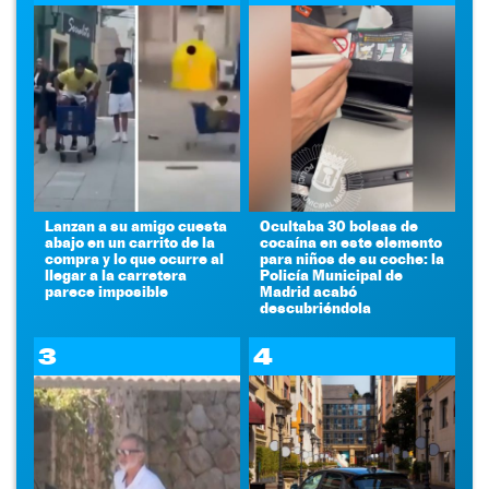
Lanzan a su amigo cuesta
Ocultaba 30 bolsas de
abajo en un carrito de la
cocaína en este elemento
compra y lo que ocurre al
para niños de su coche: la
llegar a la carretera
Policía Municipal de
parece imposible
Madrid acabó
descubriéndola
3
4