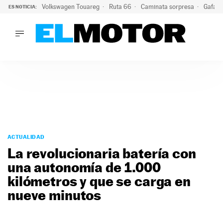
Volkswagen Touareg
Ruta 66
Caminata sorpresa
Gafas 
ES NOTICIA:
LO ÚLTIMO
Ni se te ocurra usar las gafas del eclipse al volante: el moti
LO ÚLTIMO
Ni se te ocurra usar las gafas del eclipse al volante: el motiv
ACTUALIDAD
ELÉCTRICOS
CONDUCIR
PRUEBAS
Saltar
VIRALES
al
ACTUALIDAD
PODCAST
contenido
La revolucionaria batería con
MOTOS
una autonomía de 1.000
TECNOLOGÍA
kilómetros y que se carga en
SUPERCOCHES
MOTORTV
nueve minutos
PREMIOS
SERVICIOS