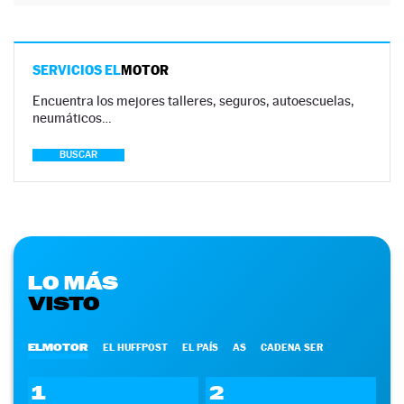
SERVICIOS EL
MOTOR
Encuentra los mejores talleres, seguros, autoescuelas,
neumáticos…
BUSCAR
LO MÁS
VISTO
ELMOTOR
EL HUFFPOST
EL PAÍS
AS
CADENA SER
1
2