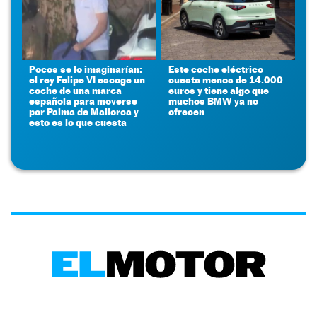
Pocos se lo imaginarían:
Este coche eléctrico
el rey Felipe VI escoge un
cuesta menos de 14.000
coche de una marca
euros y tiene algo que
española para moverse
muchos BMW ya no
por Palma de Mallorca y
ofrecen
esto es lo que cuesta