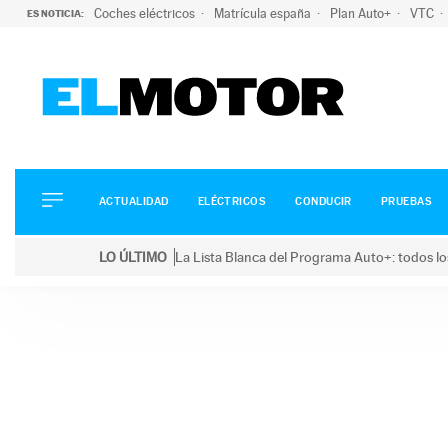
Coches eléctricos
Matrícula españa
Plan Auto+
VTC
ES NOTICIA:
ACTUALIDAD
ELÉCTRICOS
CONDUCIR
ACTUALIDAD
ELÉCTRICOS
CONDUCIR
PRUEBAS
PRUEBAS
Saltar
VIRALES
LO ÚLTIMO
La Lista Blanca del Programa Auto+: todos lo
al
PODCAST
LO ÚLTIMO
La Lista Blanca del Programa Auto+: todos los coc
contenido
MOTOS
TECNOLOGÍA
SUPERCOCHES
MOTORTV
PREMIOS
SERVICIOS