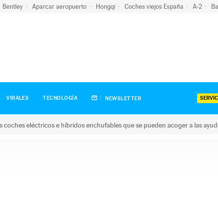
Bentley
Aparcar aeropuerto
Hongqi
Coches viejos España
A-2
Ba
SERVIC
VIRALES
TECNOLOGÍA
NEWSLETTER
s coches eléctricos e híbridos enchufables que se pueden acoger a las ayu
hes eléctricos e híbridos enchufables que se pueden acoger a la