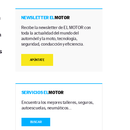
n
NEWSLETTER EL
MOTOR
Recibe la newsletter de EL MOTOR con
toda la actualidad del mundo del
a
automóvil y la moto, tecnología,
seguridad, conducción y eficiencia.
s
APÚNTATE
SERVICIOS EL
MOTOR
Encuentra los mejores talleres, seguros,
autoescuelas, neumáticos…
BUSCAR