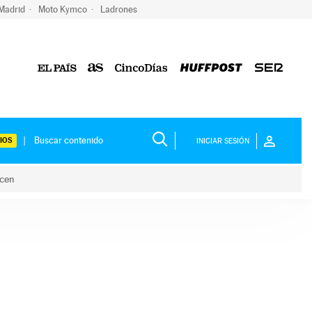
 Madrid
Moto Kymco
Ladrones
IOS
INICIAR SESIÓN
acen
lo hacen