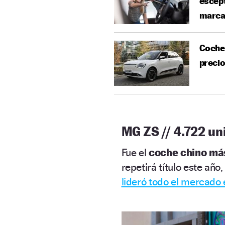
escépt
marca
Coches
precio
MG ZS // 4.722 u
Fue el
coche chino má
repetirá título este añ
lideró todo el mercado 