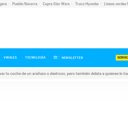
igera
Pueblo Navarra
Cupra Star Wars
Truco Hyundai
Líneas verdes
SERVIC
VIRALES
TECNOLOGÍA
NEWSLETTER
ar tu coche de un arañazo o destrozo, pero también delata a quienes lo h
 coche de un arañazo o destrozo, pero también delata a quienes 