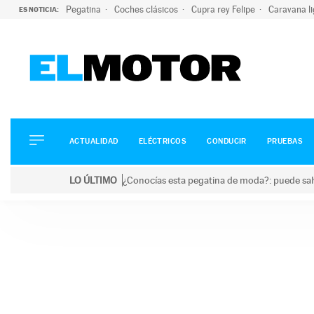
Pegatina
Coches clásicos
Cupra rey Felipe
Caravana l
ES NOTICIA:
ACTUALIDAD
ELÉCTRICOS
CONDUCIR
ACTUALIDAD
ELÉCTRICOS
CONDUCIR
PRUEBAS
PRUEBAS
Saltar
VIRALES
LO ÚLTIMO
¿Conocías esta pegatina de moda?: puede salv
al
PODCAST
LO ÚLTIMO
¿Conocías esta pegatina de moda?: puede salvar tu
contenido
MOTOS
TECNOLOGÍA
SUPERCOCHES
MOTORTV
PREMIOS
SERVICIOS