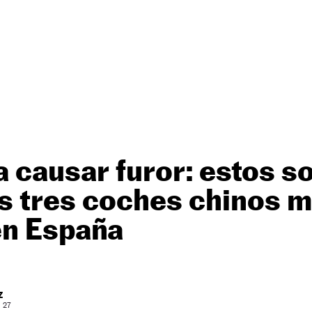
 causar furor: estos so
s tres coches chinos 
en España
Z
: 27