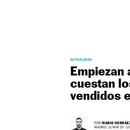
NEWSLETTER
SÍGUENOS
ACTUALIDAD
Empiezan a
cuestan lo
vendidos 
MARIO HERRÁE
POR
MADRID |
11 MAR 25 - 13