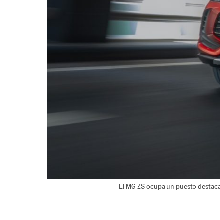
El MG ZS ocupa un puesto destacad