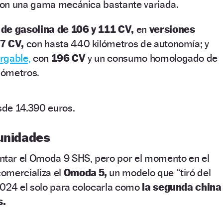
con una gama mecánica bastante variada.
de gasolina de 106 y 111 CV,
en
versiones
77 CV,
con hasta 440 kilómetros de autonomía; y
rgable,
con
196 CV
y un consumo homologado de
ilómetros.
sde 14.390 euros.
 unidades
tar el Omoda 9 SHS, pero por el momento en el
omercializa el
Omoda 5,
un modelo que “tiró del
2024 el solo para colocarla como
la segunda china
s.