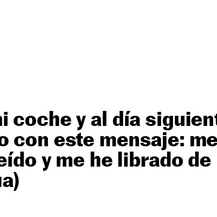
 coche y al día siguie
o con este mensaje: m
leído y me he librado de
úa)